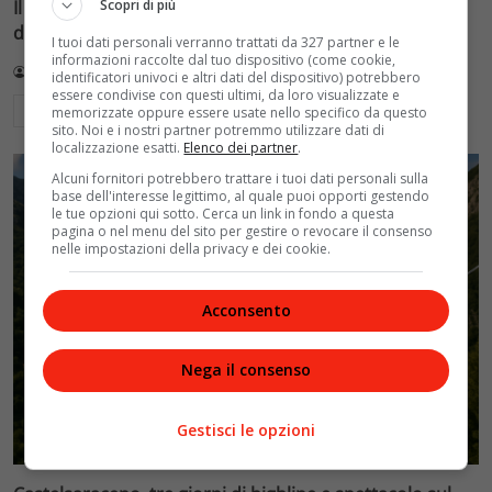
Il caos della Figc: Pirlo dice no, Maldini rischia le
Scopri di più
dimissioni, Malagò promette il ct entro domani
I tuoi dati personali verranno trattati da 327 partner e le
informazioni raccolte dal tuo dispositivo (come cookie,
Redazione VelvetMAG
2 Agosto 2026
identificatori univoci e altri dati del dispositivo) potrebbero
essere condivise con questi ultimi, da loro visualizzate e
Leggi di più
memorizzate oppure essere usate nello specifico da questo
sito. Noi e i nostri partner potremmo utilizzare dati di
localizzazione esatti.
Elenco dei partner
.
Alcuni fornitori potrebbero trattare i tuoi dati personali sulla
base dell'interesse legittimo, al quale puoi opporti gestendo
le tue opzioni qui sotto. Cerca un link in fondo a questa
pagina o nel menu del sito per gestire o revocare il consenso
nelle impostazioni della privacy e dei cookie.
Acconsento
Nega il consenso
Gestisci le opzioni