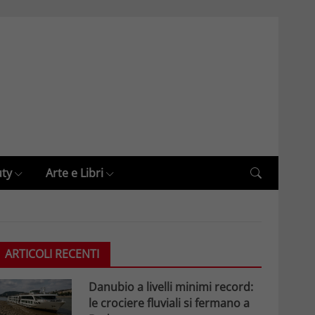
uty
Arte e Libri
ARTICOLI RECENTI
Danubio a livelli minimi record:
le crociere fluviali si fermano a