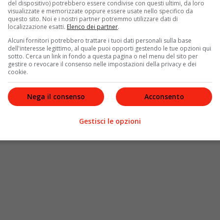
del dispositivo) potrebbero essere condivise con questi ultimi, da loro
isco
Ho cambiato tante cose
, che si fermano al
visualizzate e memorizzate oppure essere usate nello specifico da
questo sito. Noi e i nostri partner potremmo utilizzare dati di
l primo posto seguito dai
Pink Floyd
, che si rivelano una
localizzazione esatti.
Elenco dei partner
.
Alcuni fornitori potrebbero trattare i tuoi dati personali sulla base
dell'interesse legittimo, al quale puoi opporti gestendo le tue opzioni qui
oltati è Blanco, che si posiziona con tre brani in cima
sotto. Cerca un link in fondo a questa pagina o nel menu del sito per
e Salmo, questa volta con
Kumite
, seguito dal rapper-
gestire o revocare il consenso nelle impostazioni della privacy e dei
cookie.
 Sferaebbasta. In successione ancora un’altra
di Madame, e in chiusura ancora Blanco con
Notti in
to sul panorama musicale italiano continua a
Nega il consenso
Acconsento
niziata.
Gestisci le opzioni