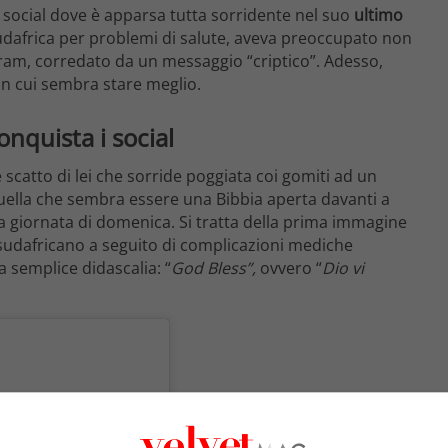
 social dove è apparsa tutta sorridente nel suo
ultimo
Sudafrica per problemi di salute, aveva preoccupato non
gram, corredato da un messaggio “criptico”. Adesso,
in cui sembra stare meglio.
nquista i social
scatto di lei che sorride poggiata coi gomiti ad un
quella che sembra essere una Bibbia aperta davanti a
a giornata di domenica. Si tratta della prima immagine
sudafricano a seguito di complicazioni mediche
 semplice didascalia: “
God Bless”,
ovvero “
Dio vi