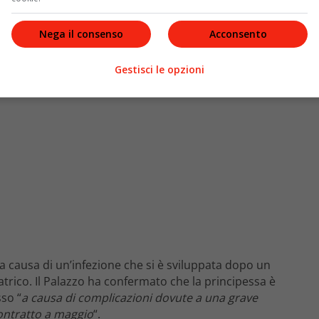
hprincesscharlene)
Nega il consenso
Acconsento
Gestisci le opzioni
a causa di un’infezione che si è sviluppata dopo un
trico. Il Palazzo ha confermato che la principessa è
so “
a causa di complicazioni dovute a una grave
contratto a maggio
“.