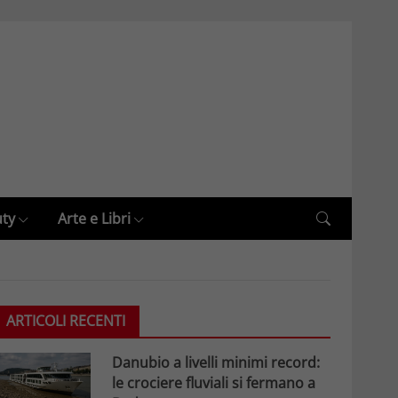
uty
Arte e Libri
ARTICOLI RECENTI
Danubio a livelli minimi record:
le crociere fluviali si fermano a