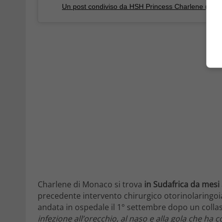
Un post condiviso da HSH Princess Charlene (@hs
Charlene di Monaco si trova
in Sudafrica da mesi
precedente intervento chirurgico otorinolaringoia
andata in ospedale il 1° settembre dopo un collas
infezione all’orecchio, al naso e alla gola che ha 