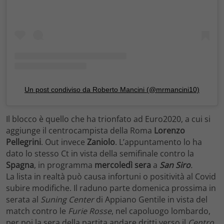
Un post condiviso da Roberto Mancini (@mrmancini10)
Il blocco è quello che ha trionfato ad Euro2020, a cui si
aggiunge il centrocampista della Roma
Lorenzo
Pellegrini
. Out invece
Zaniolo
. L’appuntamento lo ha
dato lo stesso Ct in vista della semifinale contro la
Spagna
, in programma
mercoledì sera
a
San Siro
.
La lista in realtà può causa infortuni o positività al Covid
subire modifiche. Il raduno parte domenica prossima in
serata al
Suning Center
di Appiano Gentile in vista del
match contro le
Furie Rosse
, nel capoluogo lombardo,
per poi la sera della partita andare dritti verso il
Centro