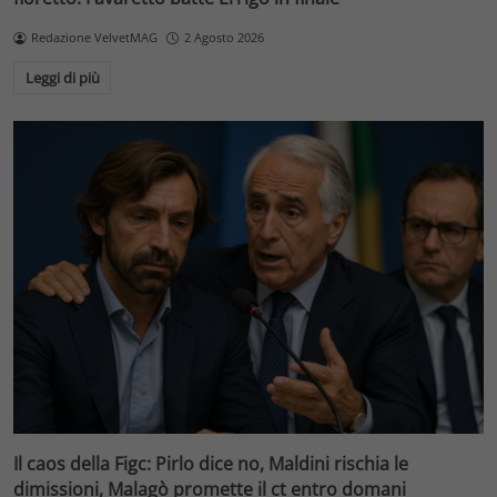
Redazione VelvetMAG
2 Agosto 2026
Leggi di più
Il caos della Figc: Pirlo dice no, Maldini rischia le
dimissioni, Malagò promette il ct entro domani