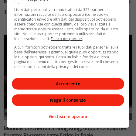
Battocletti guidano la squadra più numerosa di sempre
I tuoi dati personali verranno trattati da 327 partner e le
Redazione VelvetMAG
9 Agosto 2026
informazioni raccolte dal tuo dispositivo (come cookie,
identificatori univoci e altri dati del dispositivo) potrebbero
Leggi di più
essere condivise con questi ultimi, da loro visualizzate e
memorizzate oppure essere usate nello specifico da questo
sito. Noi e i nostri partner potremmo utilizzare dati di
localizzazione esatti.
Elenco dei partner
.
Alcuni fornitori potrebbero trattare i tuoi dati personali sulla
base dell'interesse legittimo, al quale puoi opporti gestendo
le tue opzioni qui sotto. Cerca un link in fondo a questa
pagina o nel menu del sito per gestire o revocare il consenso
nelle impostazioni della privacy e dei cookie.
Acconsento
Nega il consenso
Gestisci le opzioni
Mondiali di scherma a Hong Kong, doppietta Italia nel
fioretto: Favaretto batte Errigo in finale