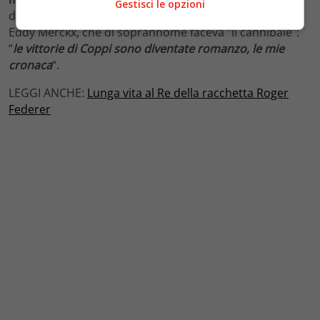
Gestisci le opzioni
di una leggenda, i triofi di un Paese, e come ha detto
Eddy Merckx, che di soprannome faceva “il cannibale”:
“
le vittorie di Coppi sono diventate romanzo, le mie
cronaca
“.
LEGGI ANCHE:
Lunga vita al Re della racchetta Roger
Federer