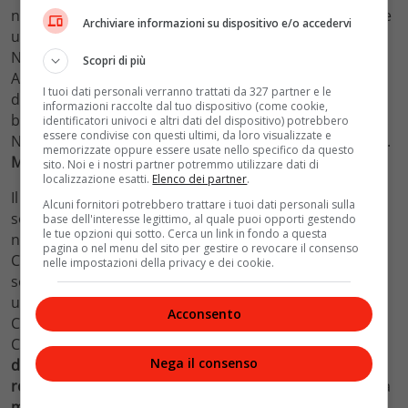
nuova squadra diretta proprio da
Gino Bartali
. Durante
Archiviare informazioni su dispositivo e/o accedervi
un viaggio in Burkina Faso viene infettato dalla
malaria
.
Non lo sa e fa ritorno in Italia. E’ allo stadio per Genoa-
Scopri di più
Alessandria per vedere sul campo Gianni Rivera. Il 27
I tuoi dati personali verranno trattati da 327 partner e le
dicembre si mette a letto con febbre alta, nausea e
informazioni raccolte dal tuo dispositivo (come cookie,
brividi; i medici non riescono a formulare una diagnosi.
identificatori univoci e altri dati del dispositivo) potrebbero
essere condivise con questi ultimi, da loro visualizzate e
Non reagisce alle cure a base di antibiotici e cortisonici.
memorizzate oppure essere usate nello specifico da questo
Muore alle 8:45 del 2 gennaio 1960, all’età di 40 anni
.
sito. Noi e i nostri partner potremmo utilizzare dati di
localizzazione esatti.
Elenco dei partner
.
Il
4 gennaio
sono in 50.000 sul colle di San Biagio a
Alcuni fornitori potrebbero trattare i tuoi dati personali sulla
seguire il funerale del
Campionissimo”. S
epolto prima
base dell'interesse legittimo, al quale puoi opporti gestendo
le tue opzioni qui sotto. Cerca un link in fondo a questa
nel piccolo cimitero sul colle San Biagio, nei pressi di
pagina o nel menu del sito per gestire o revocare il consenso
Castellania, poi viene traslato con il Serse – morto a
nelle impostazioni della privacy e dei cookie.
seguito di una caduta in bici e a cui era legatissimo – in
un
mausoleo
, realizzato accanto al municipio di
Acconsento
Castellania.
Coppi vinse complessivamente 151 corse su strada,
58
Nega il consenso
delle quali per distacco
, e 83 su pista. 31 giorni
maglia
rosa
del
Giro d’Italia
(con 22 frazioni vinte) e 19 giorni la
maglia gialla
del
Tour de France
(con 9 tappe). I numeri