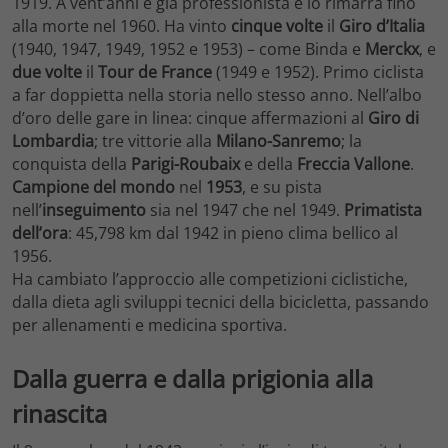
1919. A vent’anni è già professionista e lo rimarrà fino
alla morte nel 1960. Ha vinto
cinque volte
il
Giro d’Italia
(1940, 1947, 1949, 1952 e 1953) – come Binda e
Merckx
, e
due volte
il
Tour de France
(1949 e 1952). Primo ciclista
a far doppietta nella storia nello stesso anno. Nell’albo
d’oro delle gare in linea: cinque affermazioni al
Giro di
Lombardia
; tre vittorie alla
Milano-Sanremo
; la
conquista della
Parigi-Roubaix
e della
Freccia Vallone
.
Campione del mondo
nel
1953
, e su pista
nell’
inseguimento
sia nel 1947 che nel 1949.
Primatista
dell’ora
:
45,798 km
dal 1942 in pieno clima bellico al
1956.
Ha cambiato l’approccio alle competizioni ciclistiche,
dalla dieta agli sviluppi tecnici della bicicletta, passando
per allenamenti e medicina sportiva.
Dalla guerra e dalla prigionia alla
rinascita