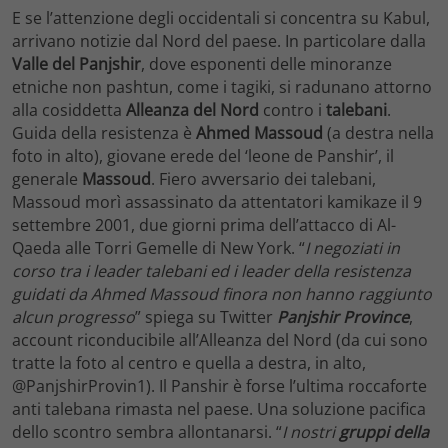
E se l’attenzione degli occidentali si concentra su Kabul,
arrivano notizie dal Nord del paese. In particolare dalla
Valle del Panjshir
, dove esponenti delle minoranze
etniche non pashtun, come i tagiki, si radunano attorno
alla cosiddetta
Alleanza del Nord
contro i
talebani
.
Guida della resistenza è
Ahmed Massoud
(a destra nella
foto in alto), giovane erede del ‘leone de Panshir’, il
generale
Massoud
. Fiero avversario dei talebani,
Massoud morì assassinato da attentatori kamikaze il 9
settembre 2001, due giorni prima dell’attacco di Al-
Qaeda alle Torri Gemelle di New York. “
I negoziati in
corso tra i leader talebani ed i leader della resistenza
guidati da Ahmed Massoud finora non hanno raggiunto
alcun progresso
” spiega su Twitter
Panjshir Province
,
account riconducibile all’Alleanza del Nord (da cui sono
tratte la foto al centro e quella a destra, in alto,
@PanjshirProvin1). Il Panshir è forse l’ultima roccaforte
anti talebana rimasta nel paese. Una soluzione pacifica
dello scontro sembra allontanarsi. “
I nostri
gruppi della