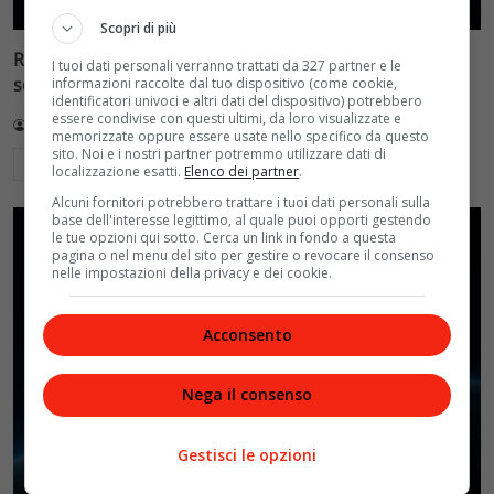
Scopri di più
Reflect Orbital: gli specchi spaziali che promettono il
I tuoi dati personali verranno trattati da 327 partner e le
sole di notte (per 5mila dollari l’ora)
informazioni raccolte dal tuo dispositivo (come cookie,
identificatori univoci e altri dati del dispositivo) potrebbero
essere condivise con questi ultimi, da loro visualizzate e
Redazione VelvetMAG
4 Agosto 2026
memorizzate oppure essere usate nello specifico da questo
sito. Noi e i nostri partner potremmo utilizzare dati di
Leggi di più
localizzazione esatti.
Elenco dei partner
.
Alcuni fornitori potrebbero trattare i tuoi dati personali sulla
base dell'interesse legittimo, al quale puoi opporti gestendo
le tue opzioni qui sotto. Cerca un link in fondo a questa
pagina o nel menu del sito per gestire o revocare il consenso
nelle impostazioni della privacy e dei cookie.
Acconsento
Nega il consenso
Gestisci le opzioni