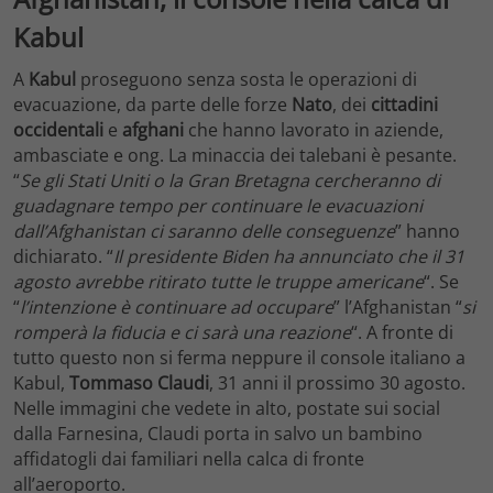
Kabul
A
Kabul
proseguono senza sosta le operazioni di
evacuazione, da parte delle forze
Nato
, dei
cittadini
occidentali
e
afghani
che hanno lavorato in aziende,
ambasciate e ong. La minaccia dei talebani è pesante.
“
Se gli Stati Uniti o la Gran Bretagna cercheranno di
guadagnare tempo per continuare le evacuazioni
dall’Afghanistan ci saranno delle conseguenze
” hanno
dichiarato. “
Il presidente Biden ha annunciato che il 31
agosto avrebbe ritirato tutte le truppe americane
“. Se
“
l’intenzione è continuare ad occupare
” l’Afghanistan “
si
romperà la fiducia e ci sarà una reazione
“. A fronte di
tutto questo non si ferma neppure il console italiano a
Kabul,
Tommaso Claudi
, 31 anni il prossimo 30 agosto.
Nelle immagini che vedete in alto, postate sui social
dalla Farnesina, Claudi porta in salvo un bambino
affidatogli dai familiari nella calca di fronte
all’aeroporto.