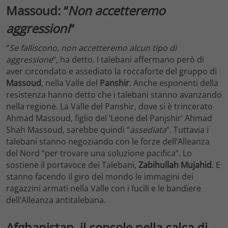
Massoud: “
Non accetteremo
aggressioni
“
“
Se falliscono, non accetteremo alcun tipo di
aggressione
“, ha detto. I talebani affermano però di
aver circondato e assediato la roccaforte del gruppo di
Massoud
, nella Valle del
Panshir
. Anche esponenti della
resistenza hanno detto che i talebani stanno avanzando
nella regione. La Valle del Panshir, dove si è trincerato
Ahmad Massoud, figlio del ‘Leone del Panjshir’ Ahmad
Shah Massoud, sarebbe quindi “
assediata
“. Tuttavia i
talebani stanno negoziando con le forze dell’Alleanza
del Nord “per trovare una soluzione pacifica”. Lo
sostiene il portavoce dei Talebani,
Zabihullah Mujahid
. E
stanno facendo il giro del mondo le immagini dei
ragazzini armati nella Valle con i fucili e le bandiere
dell’Alleanza antitalebana.
Afghanistan, il console nella calca di