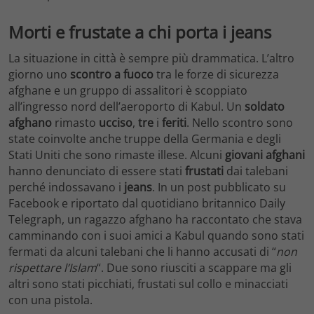
Morti e frustate a chi porta i jeans
La situazione in città è sempre più drammatica. L’altro
giorno uno
scontro a fuoco
tra le forze di sicurezza
afghane e un gruppo di assalitori è scoppiato
all’ingresso nord dell’aeroporto di Kabul. Un
soldato
afghano
rimasto
ucciso
,
tre
i
feriti
. Nello scontro sono
state coinvolte anche truppe della Germania e degli
Stati Uniti che sono rimaste illese. Alcuni
giovani afghani
hanno denunciato di essere stati
frustati
dai talebani
perché indossavano i
jeans
. In un post pubblicato su
Facebook e riportato dal quotidiano britannico Daily
Telegraph, un ragazzo afghano ha raccontato che stava
camminando con i suoi amici a Kabul quando sono stati
fermati da alcuni talebani che li hanno accusati di “
non
rispettare l’Islam
“. Due sono riusciti a scappare ma gli
altri sono stati picchiati, frustati sul collo e minacciati
con una pistola.