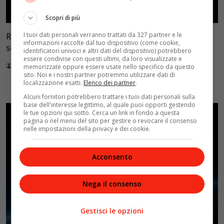
Scopri di più
I tuoi dati personali verranno trattati da 327 partner e le
Reflect Orbital: gli specchi spaziali che promettono il
informazioni raccolte dal tuo dispositivo (come cookie,
sole di notte (per 5mila dollari l’ora)
identificatori univoci e altri dati del dispositivo) potrebbero
essere condivise con questi ultimi, da loro visualizzate e
Redazione VelvetMAG
4 Agosto 2026
memorizzate oppure essere usate nello specifico da questo
sito. Noi e i nostri partner potremmo utilizzare dati di
localizzazione esatti.
Elenco dei partner
.
Leggi di più
Alcuni fornitori potrebbero trattare i tuoi dati personali sulla
base dell'interesse legittimo, al quale puoi opporti gestendo
le tue opzioni qui sotto. Cerca un link in fondo a questa
pagina o nel menu del sito per gestire o revocare il consenso
nelle impostazioni della privacy e dei cookie.
Acconsento
Nega il consenso
Gestisci le opzioni