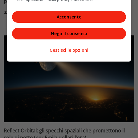
pubblici per le Olimpiadi 2026
Redazione VelvetMAG
9 Agosto 2026
Acconsento
Leggi di più
Nega il consenso
Gestisci le opzioni
Reflect Orbital: gli specchi spaziali che promettono il
sole di notte (per 5mila dollari l’ora)