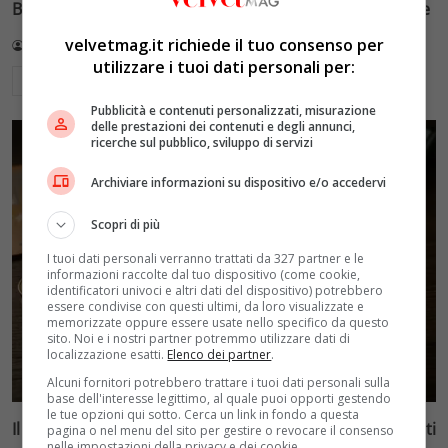
Battocletti guidano la squadra più numerosa di sempre
velvetmag.it richiede il tuo consenso per
Redazione VelvetMAG
9 Agosto 2026
utilizzare i tuoi dati personali per:
Leggi di più
Pubblicità e contenuti personalizzati, misurazione
delle prestazioni dei contenuti e degli annunci,
ricerche sul pubblico, sviluppo di servizi
Archiviare informazioni su dispositivo e/o accedervi
Scopri di più
I tuoi dati personali verranno trattati da 327 partner e le
informazioni raccolte dal tuo dispositivo (come cookie,
identificatori univoci e altri dati del dispositivo) potrebbero
essere condivise con questi ultimi, da loro visualizzate e
memorizzate oppure essere usate nello specifico da questo
sito. Noi e i nostri partner potremmo utilizzare dati di
localizzazione esatti.
Elenco dei partner
.
Alcuni fornitori potrebbero trattare i tuoi dati personali sulla
base dell'interesse legittimo, al quale puoi opporti gestendo
le tue opzioni qui sotto. Cerca un link in fondo a questa
Il buco nero di Milano-Cortina: oltre un miliardo di debiti
pagina o nel menu del sito per gestire o revocare il consenso
nelle impostazioni della privacy e dei cookie.