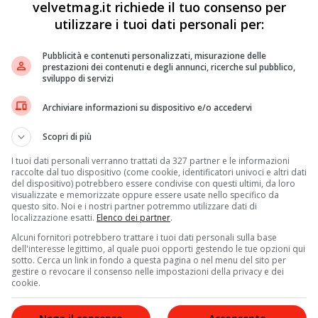
velvetmag.it richiede il tuo consenso per
utilizzare i tuoi dati personali per:
Pubblicità e contenuti personalizzati, misurazione delle
prestazioni dei contenuti e degli annunci, ricerche sul pubblico,
iamone i
costi
. Tornando agli ultimi 6 mesi dell’incarico
sviluppo di servizi
iti politici
. Il timore è che senza più il rischio delle urne
ti incrociati
possano moltiplicarsi. Fino a portare
Archiviare informazioni su dispositivo e/o accedervi
overno, su base parlamentare e tramite un cambio di
Scopri di più
I tuoi dati personali verranno trattati da 327 partner e le informazioni
raccolte dal tuo dispositivo (come cookie, identificatori univoci e altri dati
del dispositivo) potrebbero essere condivise con questi ultimi, da loro
visualizzate e memorizzate oppure essere usate nello specifico da
e dalla loro parte. Messa infatti al riparo la
riforma
questo sito. Noi e i nostri partner potremmo utilizzare dati di
localizzazione esatti.
Elenco dei partner
.
’attuale maggioranza, il largo sostegno di cui gode
i la missione del
Piano Nazionale di Ripresa e
Alcuni fornitori potrebbero trattare i tuoi dati personali sulla base
dell'interesse legittimo, al quale puoi opporti gestendo le tue opzioni qui
 inviolabile. Chi si assumerebbe la responsabilità di
sotto. Cerca un link in fondo a questa pagina o nel menu del sito per
to – dal Presidente Mattarella in nome dell’unità
gestire o revocare il consenso nelle impostazioni della privacy e dei
cookie.
cque sempre tempestose della politica italiana dovrebbe
 Camere sceglieranno il nuovo inquilino del Quirinale.