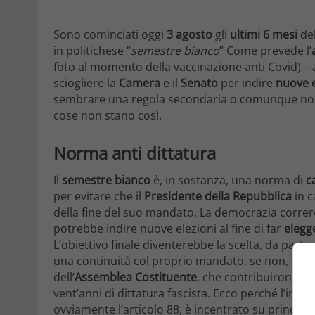
Sono cominciati oggi
3 agosto
gli
ultimi 6 mesi
de
in politichese “
semestre bianco
” Come prevede l’
foto al momento della vaccinazione anti Covid) –
sciogliere la
Camera
e il
Senato
per indire
nuove e
sembrare una regola secondaria o comunque non de
cose non stano così.
Norma anti dittatura
Il
semestre bianco
è, in sostanza, una norma di
c
per evitare che il
Presidente della Repubblica
in c
della fine del suo mandato. La democrazia correre
potrebbe indire nuove elezioni al fine di far
elegg
L’obiettivo finale diventerebbe la scelta, da par
una continuità col proprio mandato, se non, dire
dell’
Assemblea
Costituente
, che contribuirono a s
vent’anni di dittatura fascista. Ecco perché l’imp
ovviamente l’articolo 88, è incentrato su principi 