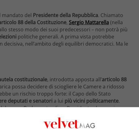
l mandato del
Presidente della Repubblica
. Chiamato
articolo 88 della Costituzione
,
Sergio Mattarella
(nella
 allo stesso modo dei suoi predecessori – non potrà più
lezioni
politiche generali. A prima vista potrebbe
cisiva, nell’ambito degli equilibri democratici. Ma le
autela costituzionale
, introdotta apposta all’
articolo 88
arica possa decidere di sciogliere le Camere a ridosso
bbe un rischio troppo forte: il Capo dello Stato
ere deputati e senatori
a lui
più vicini politicamente
.
te del nuovo Parlamento, di un Presidente che esprima
ttamente, la propria
rielezione
. I membri
crivere la Costituzione tra il 1946 e il 1948, venivano da
ianto della Costituzione della Repubblica, compreso
di
equilibrio tra i poteri
e sulla rappresentatività dei