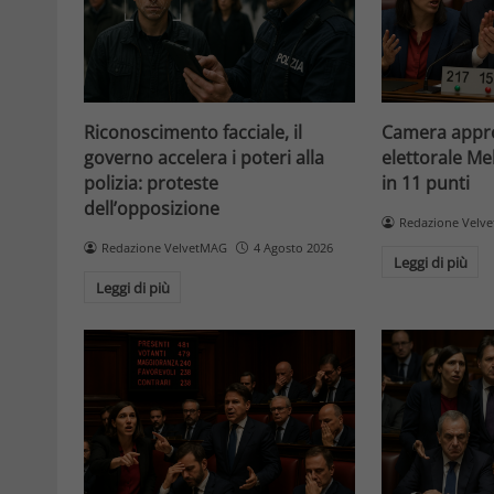
Riconoscimento facciale, il
Camera appro
governo accelera i poteri alla
elettorale Me
polizia: proteste
in 11 punti
dell’opposizione
Redazione Velv
Redazione VelvetMAG
4 Agosto 2026
Leggi di più
Leggi di più