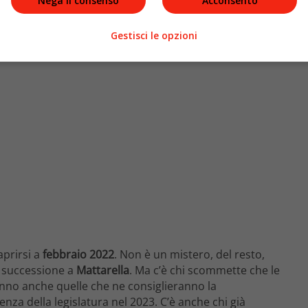
Nega il consenso
Acconsento
Gestisci le opzioni
aprirsi a
febbraio 2022
. Non è un mistero, del resto,
a successione a
Mattarella
. Ma c’è chi scommette che le
nno anche quelle che ne consiglieranno la
za della legislatura nel 2023. C’è anche chi già