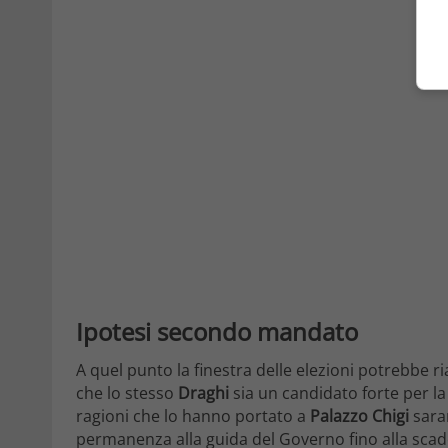
Ipotesi secondo mandato
A quel punto la finestra delle elezioni potrebbe ri
che lo stesso
Draghi
sia un candidato forte per l
ragioni che lo hanno portato a
Palazzo
Chigi
sara
permanenza alla guida del Governo fino alla scaden