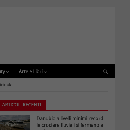
uty
Arte e Libri
irinale
ARTICOLI RECENTI
Danubio a livelli minimi record:
le crociere fluviali si fermano a