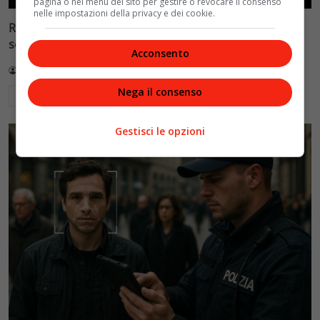
pagina o nel menu del sito per gestire o revocare il consenso
nelle impostazioni della privacy e dei cookie.
Reflect Orbital: gli specchi spaziali che promettono il
sole di notte (per 5mila dollari l’ora)
Acconsento
Redazione VelvetMAG
4 Agosto 2026
Nega il consenso
Leggi di più
Gestisci le opzioni