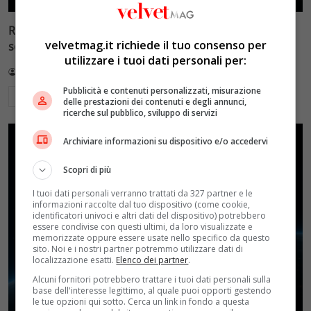
Reflect Orbital: gli specchi spaziali che promettono il
velvetmag.it richiede il tuo consenso per
sole di notte (per 5mila dollari l’ora)
utilizzare i tuoi dati personali per:
Redazione VelvetMAG
4 Agosto 2026
Pubblicità e contenuti personalizzati, misurazione
Leggi di più
delle prestazioni dei contenuti e degli annunci,
ricerche sul pubblico, sviluppo di servizi
Archiviare informazioni su dispositivo e/o accedervi
Scopri di più
I tuoi dati personali verranno trattati da 327 partner e le
informazioni raccolte dal tuo dispositivo (come cookie,
identificatori univoci e altri dati del dispositivo) potrebbero
essere condivise con questi ultimi, da loro visualizzate e
memorizzate oppure essere usate nello specifico da questo
sito. Noi e i nostri partner potremmo utilizzare dati di
localizzazione esatti.
Elenco dei partner
.
Alcuni fornitori potrebbero trattare i tuoi dati personali sulla
base dell'interesse legittimo, al quale puoi opporti gestendo
le tue opzioni qui sotto. Cerca un link in fondo a questa