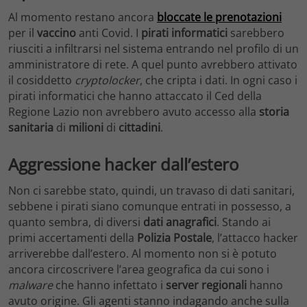
Al momento restano ancora
bloccate le prenotazioni
per il
vaccino
anti Covid. I
pirati informatici
sarebbero
riusciti a infiltrarsi nel sistema entrando nel profilo di un
amministratore di rete. A quel punto avrebbero attivato
il cosiddetto
cryptolocker
, che cripta i dati. In ogni caso i
pirati informatici che hanno attaccato il Ced della
Regione Lazio non avrebbero avuto accesso alla
storia
sanitaria
di
milioni
di
cittadini
.
Aggressione hacker dall’estero
Non ci sarebbe stato, quindi, un travaso di dati sanitari,
sebbene i pirati siano comunque entrati in possesso, a
quanto sembra, di diversi
dati anagrafici
. Stando ai
primi accertamenti della
Polizia
Postale
, l’attacco hacker
arriverebbe dall’estero. Al momento non si è potuto
ancora circoscrivere l’area geografica da cui sono i
malware
che hanno infettato i
server regionali
hanno
avuto origine. Gli agenti stanno indagando anche sulla