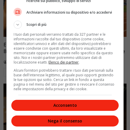
ricerche sul pubblico, sviluppo di servizi
Archiviare informazioni su dispositivo e/o accedervi
Scopri di più
I tuoi dati personali verranno trattati da 327 partner e le
informazioni raccolte dal tuo dispositivo (come cookie,
identificatori univoci e altri dati del dispositivo) potrebbero
Europei di atletica 2026 a Birmingham: Jacobs e
essere condivise con questi ultimi, da loro visualizzate e
Battocletti guidano la squadra più numerosa di sempre
memorizzate oppure essere usate nello specifico da questo
sito. Noi e i nostri partner potremmo utilizzare dati di
Redazione VelvetMAG
9 Agosto 2026
localizzazione esatti.
Elenco dei partner
.
Alcuni fornitori potrebbero trattare i tuoi dati personali sulla
Leggi di più
base dell'interesse legittimo, al quale puoi opporti gestendo
le tue opzioni qui sotto. Cerca un link in fondo a questa
pagina o nel menu del sito per gestire o revocare il consenso
nelle impostazioni della privacy e dei cookie.
Acconsento
Nega il consenso