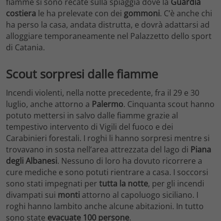
fiamme si sono recate sulla spiaggia dove la
Guardia
costiera
le ha prelevate con dei
gommoni
. C’è anche chi
ha perso la casa, andata distrutta, e dovrà adattarsi ad
alloggiare temporaneamente nel Palazzetto dello sport
di Catania.
Scout sorpresi dalle fiamme
Incendi violenti, nella notte precedente, fra il 29 e 30
luglio, anche attorno a
Palermo
. Cinquanta scout hanno
potuto mettersi in salvo dalle fiamme grazie al
tempestivo intervento di Vigili del fuoco e dei
Carabinieri forestali. I roghi li hanno sorpresi mentre si
trovavano in sosta nell’area attrezzata del lago di
Piana
degli Albanesi
. Nessuno di loro ha dovuto ricorrere a
cure mediche e sono potuti rientrare a casa. I soccorsi
sono stati impegnati per
tutta la notte
, per gli incendi
divampati sui
monti
attorno al capoluogo siciliano. I
roghi hanno lambito anche alcune abitazioni. In tutto
sono state
evacuate
100
persone
.