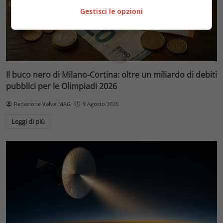
Gestisci le opzioni
Il buco nero di Milano-Cortina: oltre un miliardo di debiti
pubblici per le Olimpiadi 2026
Redazione VelvetMAG
9 Agosto 2026
Leggi di più