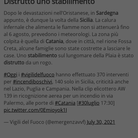
Distrutto uno stabilimento
Dopo le devastazioni nell’Oristanese, in
Sardegna
appunto, è dunque la volta della
Sicilia
. La calura
infernale che alimenta le fiamme non si attenuerà fino
al 6 agosto, prevedono i meteorologi. La zona più
colpita è quella di
Catania
, dove in città, nel rione Fossa
Creta, alcune famiglie sono state costrette a lasciare le
case. Uno
stabilimento
sul lungomare della Plaia è stato
distrutto
da un rogo.
#Oggi
i
#vigilidelfuoco
hanno effettuato 370 interventi
per
#incendiboschivi
, 140 solo in Sicilia, criticità anche
nel Lazio, Puglia e Campania. Nella clip elicottero AW
139 in ricognizione aerea per un incendio in via
Palermo, alle porte di
#Catania
[
#30luglio
17:30]
pic.twitter.com/0Emioyok1I
— Vigili del Fuoco (@emergenzavvf)
July 30, 2021