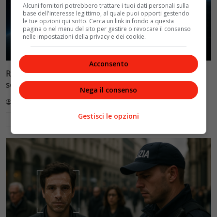
Alcuni fornitori potrebbero trattare i tuoi dati personali sulla
base dell'interesse legittimo, al quale puoi opporti gestendo
le tue opzioni qui sotto. Cerca un link in fondo a questa
pagina o nel menu del sito per gestire o revocare il consenso
nelle impostazioni della privacy e dei cookie.
Acconsento
Reflect Orbital: gli specchi spaziali che promettono il
sole di notte (per 5mila dollari l’ora)
Nega il consenso
Redazione VelvetMAG
4 Agosto 2026
Gestisci le opzioni
Leggi di più