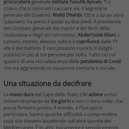
procuratore
generale
militare
Taoufik Ayouni
. Tra
coloro che si sono visti cacciare via, il segretario
generale del Governo,
Walid Dhahbi
. Oltre a lui un altro
‘papavero’ ha perso il posto su due piedi: il presidente
del Comitato generale dei martiri e dei feriti della
rivoluzione e degli atti terroristici,
Abderrazek Kilani
. I
tunisini, intanto, devono subire il
coprifuoco
dalle 19
alle 6 del mattino. E non possono riunirsi in luoghi
pubblici in più di tre persone per volta. Tutto ciò nel
quadro di una recrudescenza della
pandemia di Covid
che sta aggravando la situazione sanitaria e sociale.
Una situazione da decifrare
La
mano dura
del Capo dello Stato è
in azione
ormai
ininterrottamente da
tre giorni
e non ci sono indizi che
possa fermarsi presto. Il mondo, e l’Europa in
particolare, hanno qualche difficoltà a comprendere
cosa stia davvero accadendo sull’altra sponda del
Mediterraneo. È in atto, puramente e semplicemente,