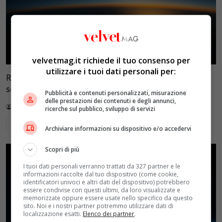
velvetmag.it richiede il tuo consenso per
utilizzare i tuoi dati personali per:
Reflect Orbital: gli specchi spaziali che promettono il
sole di notte (per 5mila dollari l’ora)
Pubblicità e contenuti personalizzati, misurazione
delle prestazioni dei contenuti e degli annunci,
Redazione VelvetMAG
4 Agosto 2026
ricerche sul pubblico, sviluppo di servizi
Leggi di più
Archiviare informazioni su dispositivo e/o accedervi
Scopri di più
I tuoi dati personali verranno trattati da 327 partner e le
informazioni raccolte dal tuo dispositivo (come cookie,
identificatori univoci e altri dati del dispositivo) potrebbero
essere condivise con questi ultimi, da loro visualizzate e
memorizzate oppure essere usate nello specifico da questo
sito. Noi e i nostri partner potremmo utilizzare dati di
localizzazione esatti.
Elenco dei partner
.