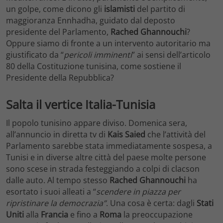
un golpe, come dicono gli
islamisti
del partito di
maggioranza Ennhadha, guidato dal deposto
presidente del Parlamento,
Rached
Ghannouchi
?
Oppure siamo di fronte a un intervento autoritario ma
giustificato da “
pericoli imminenti
” ai sensi dell’articolo
80 della Costituzione tunisina, come sostiene il
Presidente della Repubblica?
Salta il vertice Italia-Tunisia
Il popolo tunisino appare diviso. Domenica sera,
all’annuncio in diretta tv di
Kais Saied
che l’attività del
Parlamento sarebbe stata immediatamente sospesa, a
Tunisi e in diverse altre città del paese molte persone
sono scese in strada festeggiando a colpi di clacson
dalle auto. Al tempo stesso
Rached
Ghannouchi
ha
esortato i suoi alleati a “
scendere in piazza per
ripristinare la democrazia”
. Una cosa è certa: dagli
Stati
Uniti
alla
Francia
e fino a
Roma
la preoccupazione