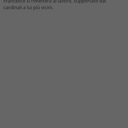
Francesco si rimetterà al lavoro, supportato dai
cardinali a lui più vicini.