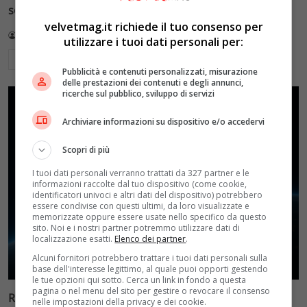
sole di notte (per 5mila dollari l’ora)
velvetmag.it richiede il tuo consenso per
Redazione VelvetMAG
4 Agosto 2026
utilizzare i tuoi dati personali per:
Leggi di più
Pubblicità e contenuti personalizzati, misurazione
delle prestazioni dei contenuti e degli annunci,
ricerche sul pubblico, sviluppo di servizi
Archiviare informazioni su dispositivo e/o accedervi
Scopri di più
I tuoi dati personali verranno trattati da 327 partner e le
informazioni raccolte dal tuo dispositivo (come cookie,
identificatori univoci e altri dati del dispositivo) potrebbero
essere condivise con questi ultimi, da loro visualizzate e
memorizzate oppure essere usate nello specifico da questo
sito. Noi e i nostri partner potremmo utilizzare dati di
localizzazione esatti.
Elenco dei partner
.
Alcuni fornitori potrebbero trattare i tuoi dati personali sulla
base dell'interesse legittimo, al quale puoi opporti gestendo
le tue opzioni qui sotto. Cerca un link in fondo a questa
pagina o nel menu del sito per gestire o revocare il consenso
Reflect Orbital: gli specchi spaziali che promettono il
nelle impostazioni della privacy e dei cookie.