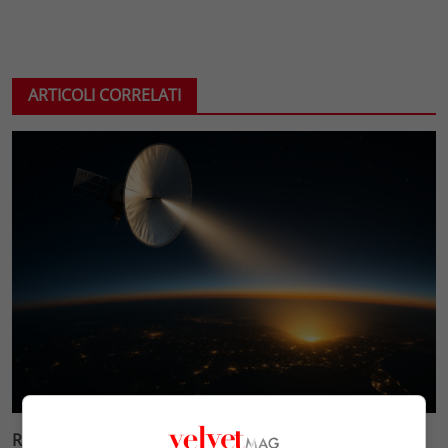
ARTICOLI CORRELATI
Reflect Orbital: gli specchi spaziali che promettono il