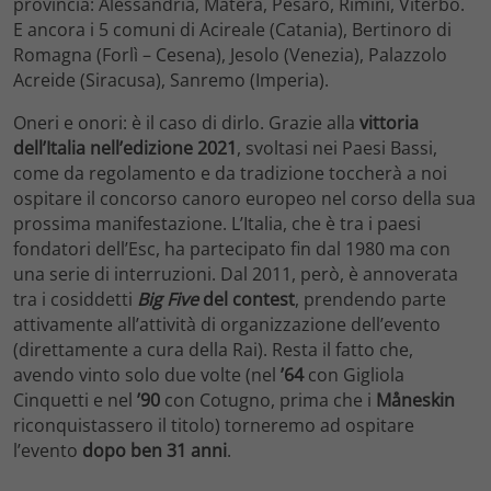
provincia: Alessandria, Matera, Pesaro, Rimini, Viterbo.
E ancora i 5 comuni di Acireale (Catania), Bertinoro di
Romagna (Forlì – Cesena), Jesolo (Venezia), Palazzolo
Acreide (Siracusa), Sanremo (Imperia).
Oneri e onori: è il caso di dirlo. Grazie alla
vittoria
dell’Italia nell’edizione 2021
, svoltasi nei Paesi Bassi,
come da regolamento e da tradizione toccherà a noi
ospitare il concorso canoro europeo nel corso della sua
prossima manifestazione. L’Italia, che è tra i paesi
fondatori dell’Esc, ha partecipato fin dal 1980 ma con
una serie di interruzioni. Dal 2011, però, è annoverata
tra i cosiddetti
Big Five
del contest
, prendendo parte
attivamente all’attività di organizzazione dell’evento
(direttamente a cura della Rai). Resta il fatto che,
avendo vinto solo due volte (nel
’64
con Gigliola
Cinquetti e nel
’90
con Cotugno, prima che i
Måneskin
riconquistassero il titolo) torneremo ad ospitare
l’evento
dopo ben 31 anni
.