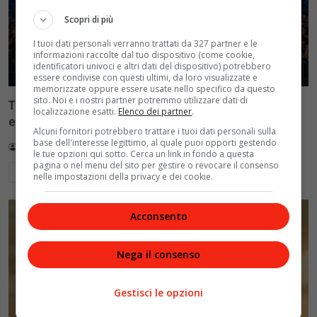
Scopri di più
I tuoi dati personali verranno trattati da 327 partner e le
informazioni raccolte dal tuo dispositivo (come cookie,
identificatori univoci e altri dati del dispositivo) potrebbero
essere condivise con questi ultimi, da loro visualizzate e
memorizzate oppure essere usate nello specifico da questo
sito. Noi e i nostri partner potremmo utilizzare dati di
Tim Battiti Live 2026: la prima puntata tra assenti
localizzazione esatti.
Elenco dei partner
.
eccellenti e polemiche social
Alcuni fornitori potrebbero trattare i tuoi dati personali sulla
base dell'interesse legittimo, al quale puoi opporti gestendo
Redazione VelvetMAG
14 Luglio 2026
le tue opzioni qui sotto. Cerca un link in fondo a questa
pagina o nel menu del sito per gestire o revocare il consenso
Leggi di più
nelle impostazioni della privacy e dei cookie.
Acconsento
Nega il consenso
Gestisci le opzioni