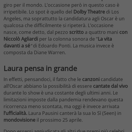
giro per il mondo. L’occasione però in questo caso è
irripetibile. Lo spot è quello del
Dolby Theatre
di Los
Angeles, ma soprattutto la candidatura agli Oscar è un
qualcosa che difficilmente si ripeterà. L’occasione
nasce, come detto, dal pezzo
scritto
a quattro mani
con
Niccolò Agliardi
per la colonna sonora de “
La vita
davanti a sé
“
di Edoardo Ponti. La musica invece è
composta da Diane Warren.
Laura pensa in grande
In effetti, pensandoci, il fatto che le
canzoni
candidate
all’Oscar abbiano la possibilità di essere
cantate dal vivo
durante lo show è una costante degli ultimi anni. Le
limitazioni imposte dalla pandemia rendevano questa
ricorrenza meno scontata, ma oggi è invece arrivata
l’ufficialità.
Laura Pausini canterà la sua Io Sì (Seen) in
mondovisione
il prossimo 25 aprile.
Dopo essersi aggiudicata gli altri due premi più celebri