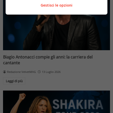
Gestisci le opzioni
Biagio Antonacci compie gli anni: la carriera del
cantante
Redazione VelvetMAG
13 Luglio 2026
Leggi di più