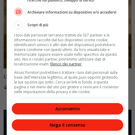
ricerche sul pubblico, sviluppo di servizi
Archiviare informazioni su dispositivo e/o accedervi
Scopri di più
I tuoi dati personali verranno trattati da 327 partner e le
informazioni raccolte dal tuo dispositivo (come cookie,
identificatori univoci e altri dati del dispositivo) potrebbero
essere condivise con questi ultimi, da loro visualizzate e
memorizzate oppure essere usate nello specifico da questo
sito. Noi e i nostri partner potremmo utilizzare dati di
localizzazione esatti.
Elenco dei partner
.
Alcuni fornitori potrebbero trattare i tuoi dati personali sulla
L’Eternità di Fabrizio Moro: il nuovo testo
base dell'interesse legittimo, al quale puoi opporti gestendo
le tue opzioni qui sotto. Cerca un link in fondo a questa
pagina o nel menu del sito per gestire o revocare il consenso
Redazione VelvetMAG
13 Luglio 2026
nelle impostazioni della privacy e dei cookie.
Leggi di più
Acconsento
Nega il consenso