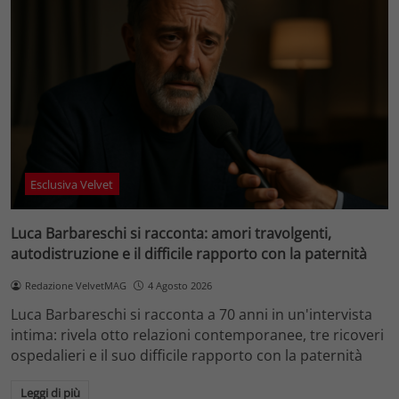
Esclusiva Velvet
Luca Barbareschi si racconta: amori travolgenti,
autodistruzione e il difficile rapporto con la paternità
Redazione VelvetMAG
4 Agosto 2026
Luca Barbareschi si racconta a 70 anni in un'intervista
intima: rivela otto relazioni contemporanee, tre ricoveri
ospedalieri e il suo difficile rapporto con la paternità
Leggi di più