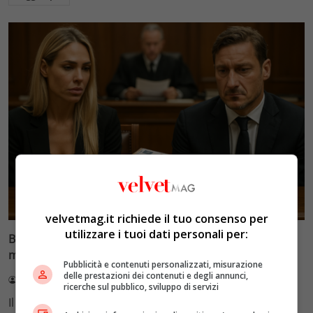
Glamour & Gossip
velvetmag.it richiede il tuo consenso per
utilizzare i tuoi dati personali per:
Blasi vs Totti: il giudice riduce l’assegno di
mantenimento a 10.900 euro
Pubblicità e contenuti personalizzati, misurazione
delle prestazioni dei contenuti e degli annunci,
Redazione VelvetMAG
4 Agosto 2026
ricerche sul pubblico, sviluppo di servizi
Il Tribunale di Roma ha fissato l'assegno di