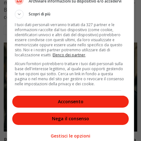
Archiviare informazioni su dispositivo e/o accedervi
mantenimento figli a 10.900 euro mensili nel caso Totti-
Blasi, respingendo la richiesta di 20mila euro della
Scopri di più
conduttrice.
I tuoi dati personali verranno trattati da 327 partner e le
informazioni raccolte dal tuo dispositivo (come cookie,
Leggi di più
identificatori univoci e altri dati del dispositivo) potrebbero
essere condivise con questi ultimi, da loro visualizzate e
memorizzate oppure essere usate nello specifico da questo
sito. Noi e i nostri partner potremmo utilizzare dati di
localizzazione esatti.
Elenco dei partner
.
Alcuni fornitori potrebbero trattare i tuoi dati personali sulla
base dell'interesse legittimo, al quale puoi opporti gestendo
le tue opzioni qui sotto. Cerca un link in fondo a questa
pagina o nel menu del sito per gestire o revocare il consenso
nelle impostazioni della privacy e dei cookie.
Acconsento
Nega il consenso
Politica
Gestisci le opzioni
Riconoscimento facciale, il governo accelera i poteri alla