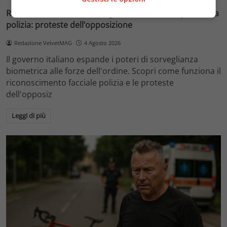
Riconoscimento facciale, il governo accelera i poteri alla
polizia: proteste dell’opposizione
Redazione VelvetMAG
4 Agosto 2026
Il governo italiano espande i poteri di sorveglianza
biometrica alle forze dell'ordine. Scopri come funziona il
riconoscimento facciale polizia e le proteste
dell'opposiz
Leggi di più