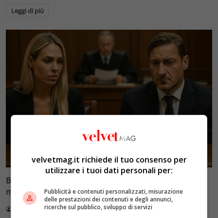
Leggi di più
Glamour & Gossip
velvetmag.it richiede il tuo consenso per
utilizzare i tuoi dati personali per:
Blasi vs Totti: il giudice riduce l’assegno di
mantenimento a 10.900 euro
Pubblicità e contenuti personalizzati, misurazione
delle prestazioni dei contenuti e degli annunci,
ricerche sul pubblico, sviluppo di servizi
Redazione VelvetMAG
4 Agosto 2026