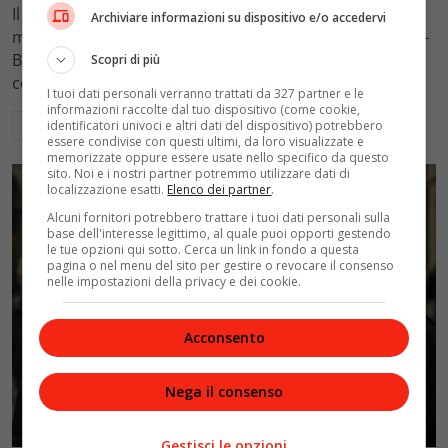
Il Tribunale di Roma ha fissato l'assegno di
Archiviare informazioni su dispositivo e/o accedervi
mantenimento figli a 10.900 euro mensili nel caso Totti-
Blasi, respingendo la richiesta di 20mila euro della
Scopri di più
conduttrice.
I tuoi dati personali verranno trattati da 327 partner e le
informazioni raccolte dal tuo dispositivo (come cookie,
Leggi di più
identificatori univoci e altri dati del dispositivo) potrebbero
essere condivise con questi ultimi, da loro visualizzate e
memorizzate oppure essere usate nello specifico da questo
sito. Noi e i nostri partner potremmo utilizzare dati di
localizzazione esatti.
Elenco dei partner
.
Alcuni fornitori potrebbero trattare i tuoi dati personali sulla
base dell'interesse legittimo, al quale puoi opporti gestendo
le tue opzioni qui sotto. Cerca un link in fondo a questa
pagina o nel menu del sito per gestire o revocare il consenso
nelle impostazioni della privacy e dei cookie.
Acconsento
Nega il consenso
Politica
Gestisci le opzioni