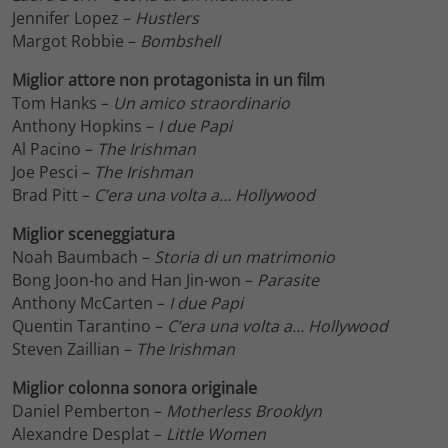
Jennifer Lopez –
Hustlers
Margot Robbie –
Bombshell
Miglior attore non protagonista in un film
Tom Hanks –
Un amico straordinario
Anthony Hopkins –
I due Papi
Al Pacino –
The Irishman
Joe Pesci –
The Irishman
Brad Pitt –
C’era una volta a… Hollywood
Miglior sceneggiatura
Noah Baumbach –
Storia di un matrimonio
Bong Joon-ho and Han Jin-won –
Parasite
Anthony McCarten –
I due Papi
Quentin Tarantino –
C’era una volta a… Hollywood
Steven Zaillian –
The Irishman
Miglior colonna sonora originale
Daniel Pemberton –
Motherless Brooklyn
Alexandre Desplat –
Little Women