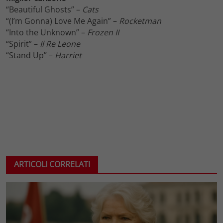
“Beautiful Ghosts” –
Cats
“(I’m Gonna) Love Me Again” –
Rocketman
“Into the Unknown” –
Frozen II
“Spirit” –
Il Re Leone
“Stand Up” –
Harriet
ARTICOLI CORRELATI