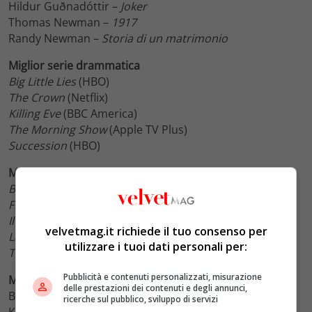
Hildur Guðnadóttir –
Joker
Thomas Newman –
1917
Randy Newman –
Storia di un matrimonio
Miglior serie drammatica
Big Little Lies
(HBO)
The Crown
(Netflix)
Killing Eve
(BBC America)
The Morning Show
(Apple TV Plus)
Succession
(HBO)
Miglior serie tv comedy
Barry
– (HBO)
Fleabag
– (Amazon)
Il metodo Kominsky
– (Netflix)
velvetmag.it richiede il tuo consenso per
La fantastica signora Maisel
– (Amazon)
utilizzare i tuoi dati personali per:
The Politician
– (Netflix)
Pubblicità e contenuti personalizzati, misurazione
Miglior attore in una serie drammatica
delle prestazioni dei contenuti e degli annunci,
Brian Cox –
Succession
ricerche sul pubblico, sviluppo di servizi