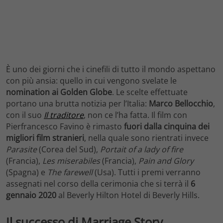
È uno dei giorni che i cinefili di tutto il mondo aspettano
con più ansia: quello in cui vengono svelate le
nomination ai Golden Globe
. Le scelte effettuate
portano una brutta notizia per l’Italia:
Marco Bellocchio
,
con il suo
Il traditore
, non ce l’ha fatta. Il film con
Pierfrancesco Favino è rimasto
fuori dalla cinquina dei
migliori film stranieri
, nella quale sono rientrati invece
Parasite
(Corea del Sud),
Portait of a lady of fire
(Francia),
Les miserabiles
(Francia),
Pain and Glory
(Spagna) e
The farewell
(Usa). Tutti i premi verranno
assegnati nel corso della cerimonia che si terrà il
6
gennaio 2020
al Beverly Hilton Hotel di Beverly Hills.
Il successo di Marriage Story