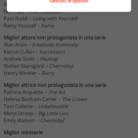
Gestisci le opzioni
Bill Hader –
Barry
Ben Platt –
The Politician
Paul Rudd –
Living with Yourself
Ramy Youssef –
Ramy
Miglior attore non protagonista in una serie
Alan Arkin –
Il metodo Kominsky
Kieran Culkin –
Succession
Andrew Scott –
Fleabag
Stellan Skarsgård –
Chernobyl
Henry Winkler –
Barry
Miglior attrice non protagonista in una serie
Patricia Arquette –
The Act
Helena Bonham Carter –
The Crown
Toni Collette –
Unbelievable
Meryl Streep –
Big Little Lies
Emily Watson –
Chernobyl
Miglior miniserie