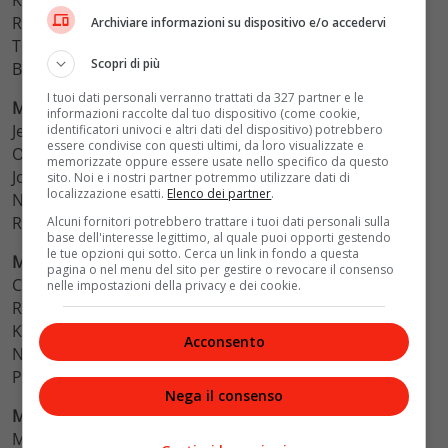
Kit Harington –
Game of Thrones
Rami Malek –
Mr. Robot
Archiviare informazioni su dispositivo e/o accedervi
Tobias Menzies –
The Crown
Scopri di più
Billy Porter –
Pose
I tuoi dati personali verranno trattati da 327 partner e le
Miglior attrice in una serie drammatica
informazioni raccolte dal tuo dispositivo (come cookie,
Jennifer Aniston –
The Morning Show
identificatori univoci e altri dati del dispositivo) potrebbero
essere condivise con questi ultimi, da loro visualizzate e
Olivia Colman –
The Crown
memorizzate oppure essere usate nello specifico da questo
Jodie Comer –
Killing Eve
sito. Noi e i nostri partner potremmo utilizzare dati di
localizzazione esatti.
Elenco dei partner
.
Nicole Kidman –
Big Little Lies
Reese Witherspoon –
Big Little Lies
Alcuni fornitori potrebbero trattare i tuoi dati personali sulla
base dell'interesse legittimo, al quale puoi opporti gestendo
le tue opzioni qui sotto. Cerca un link in fondo a questa
Miglior attrice in una serie tv comedy
pagina o nel menu del sito per gestire o revocare il consenso
Christina Applegate –
Dead to Me
nelle impostazioni della privacy e dei cookie.
Rachel Brosnahan –
La fantastica signora Maisel
Kirsten Dunst –
On Becoming a God in Central Florida
Acconsento
Natasha Lyonne –
Russian Doll
Phoebe Waller-Bridge –
Fleabag
Nega il consenso
Miglior attore in una serie tv comedy
Michael Douglas –
Il metodo Kominsky