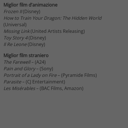
Miglior film d’animazione
Frozen II
(Disney)
How to Train Your Dragon: The Hidden World
(Universal)
Missing Link
(United Artists Releasing)
Toy Story 4
(Disney)
Il Re Leone
(Disney)
Miglior film straniero
The Farewell
– (A24)
Pain and Glory
– (Sony)
Portrait of a Lady on Fire
– (Pyramide Films)
Parasite
– (CJ Entertainment)
Les Misérables
– (BAC Films, Amazon)