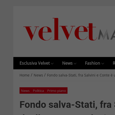
Esclusiva Velvet
News
Fashion
R
/
/
Home
News
Fondo salva-Stati, fra Salvini e Conte è
News
Politica
Primo piano
Fondo salva-Stati, fra