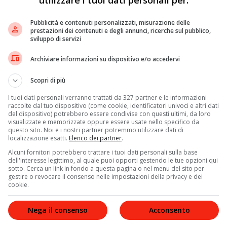
Pubblicità e contenuti personalizzati, misurazione delle
prestazioni dei contenuti e degli annunci, ricerche sul pubblico,
sviluppo di servizi
Archiviare informazioni su dispositivo e/o accedervi
Scopri di più
I tuoi dati personali verranno trattati da 327 partner e le informazioni
raccolte dal tuo dispositivo (come cookie, identificatori univoci e altri dati
del dispositivo) potrebbero essere condivise con questi ultimi, da loro
visualizzate e memorizzate oppure essere usate nello specifico da
questo sito. Noi e i nostri partner potremmo utilizzare dati di
localizzazione esatti.
Elenco dei partner
.
Alcuni fornitori potrebbero trattare i tuoi dati personali sulla base
dell'interesse legittimo, al quale puoi opporti gestendo le tue opzioni qui
sotto. Cerca un link in fondo a questa pagina o nel menu del sito per
gestire o revocare il consenso nelle impostazioni della privacy e dei
eva del Mes e abbiamo detto la nostra nelle sedi in cui
cookie.
 si preparano i negoziati e in quelle sedi abbiamo detto
na, in Parlamento, dove avremmo dovuto farlo?”.
Nega il consenso
Acconsento