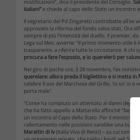
mistificazioni”, dice il presidente del Consiglio.
Sal
italiani”
e chiede al capo dello Stato un incontro e 
Il segretario del Pd Zingaretti controbatte all’ex
approvato la riforma del fondo salva stati. Ora dif
sempre di più l’intensità del duello. Il premier, da
Lega sul Mes, avverte: “Il primo momento utile è
trasparente, a riferire tutte le circostanze. A chi 
procura a fare l’esposto, e io querelerò per calun
Nel giro di poche ore, il 28 novembre, l’ex ministr
querelare: allora preda il bigliettino e si metta in f
celebre frase del Marchese del Grillo, ‘io so’ io e 
porta male”.
“Conte ha compiuto un attentato ai danni degli ita
che ha fatto appello a Mattarella affinché “faccia
un incontro al Capo dello Stato. Per il ministro P
rallentamento nelle posizioni sarebbe una buona
Marattin di Iv
(Italia Viva di Renzi) – su cui sono 
un organismo privato, che taglia i fondi agli Stati.