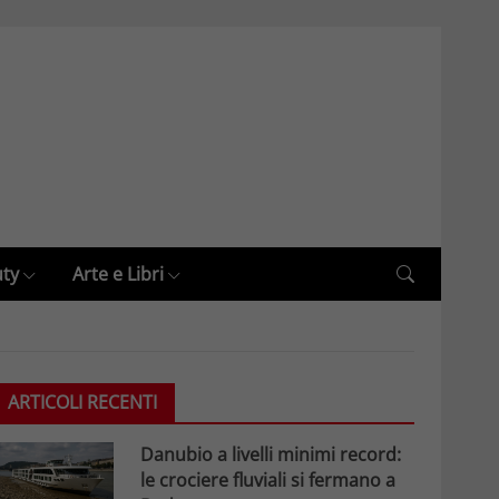
uty
Arte e Libri
ARTICOLI RECENTI
Danubio a livelli minimi record:
le crociere fluviali si fermano a