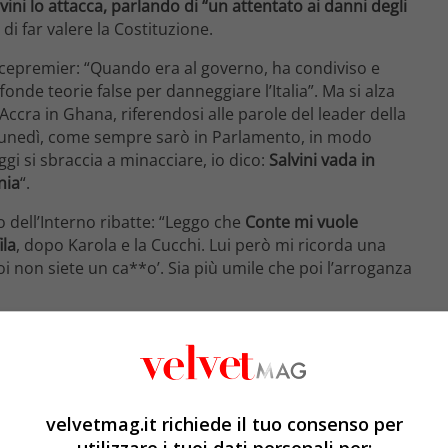
vini lo attacca, parlando di “un attentato ai danni degli
di far valere la Costituzione.
 vicepremier: “Quando era al governo, ha condiviso e
fonde teorie false per danneggiare l’Italia”. Ma si alza
 Accra in Ghana, riferendosi alle parole del leader della
 lunedì, come sempre sarò in Parlamento, in modo
oggi si sbraccia a minacciare, io dico:
Salvini vada in
nia
“.
o dell’Interno ribatte: “Leggo che
Conte mi vuole
ila
, dopo Karola e la Cucchi. Lui però mi ricorda una
voi non siete un ca**o’. Sia più umile che poi l’arroganza
liani”, aveva dichiarato alla Camera il leader della Lega
 valere la Costituzione”. Salvini ha formalmente chiesto
atuanelli (M5s), “è una polemica surreale, ma un
 idea”. “Non c’è mai stato un argomento – dice
Luigi
state raccontante così tante bugie. Salvini ha detto che è
velvetmag.it richiede il tuo consenso per
 Invece è un trattato che cerca di aiutare gli Stati
utilizzare i tuoi dati personali per: