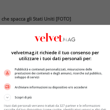
 che spacca gli Stati Uniti [FOTO]
on Donald Trump legato e seviziato, in stile
ella pubblicità shock negli Stati Uniti. Un produttore di
pito le metropoli americane, da New York a Washington
il presidente: legato, imbavagliato e picchiato da atlete
velvetmag.it richiede il tuo consenso per
utilizzare i tuoi dati personali per:
i una campagna. Un’iniziativa contro la decisione
re gli aiuti federali a “Planned Parenthood”,
Pubblicità e contenuti personalizzati, misurazione delle
sti. Nonché alle cliniche in cui si pratica l’interruzione
prestazioni dei contenuti e degli annunci, ricerche sul pubblico,
sviluppo di servizi
 è stato il figlio del presidente, Donald Trump Jr., che
Archiviare informazioni su dispositivo e/o accedervi
’azienda Dhvani rivendica il suo attivismo nel campo dei
Scopri di più
n un tweet datato sabato 19 ottobre, dopo l’esplosione delle
 ha fatto alcune precisazioni.
I tuoi dati personali verranno trattati da 327 partner e le informazioni
raccolte dal tuo dispositivo (come cookie, identificatori univoci e altri dati