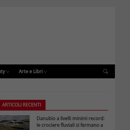
uty
Arte e Libri
ARTICOLI RECENTI
Danubio a livelli minimi record:
le crociere fluviali si fermano a