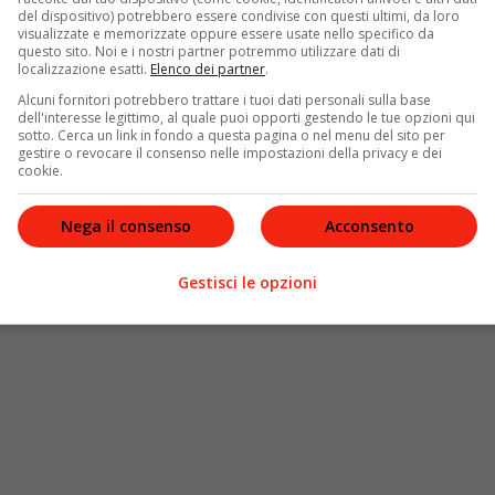
del dispositivo) potrebbero essere condivise con questi ultimi, da loro
ges of this campaign to artistically express the
visualizzate e memorizzate oppure essere usate nello specifico da
mages are metaphorical in nature only. DHVANI does
questo sito. Noi e i nostri partner potremmo utilizzare dati di
D”
(Dhvani produce le immagini di questa campagna
localizzazione esatti.
Elenco dei partner
.
 crediamo molte donne condividano. Tutte le immagini
Alcuni fornitori potrebbero trattare i tuoi dati personali sulla base
dell'interesse legittimo, al quale puoi opporti gestendo le tue opzioni qui
non giustifica e non giustificherà mai alcun tipo di
sotto. Cerca un link in fondo a questa pagina o nel menu del sito per
gestire o revocare il consenso nelle impostazioni della privacy e dei
cookie.
Nega il consenso
Acconsento
Gestisci le opzioni