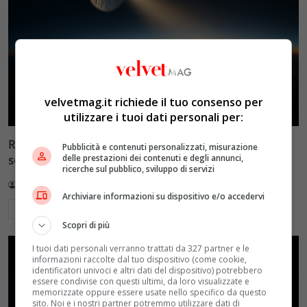
velvetmag.it richiede il tuo consenso per
utilizzare i tuoi dati personali per:
Reflect Orbital: gli specchi spaziali che promettono il
Pubblicità e contenuti personalizzati, misurazione
delle prestazioni dei contenuti e degli annunci,
sole di notte (per 5mila dollari l’ora)
ricerche sul pubblico, sviluppo di servizi
Redazione VelvetMAG
4 Agosto 2026
Archiviare informazioni su dispositivo e/o accedervi
Leggi di più
Scopri di più
I tuoi dati personali verranno trattati da 327 partner e le
informazioni raccolte dal tuo dispositivo (come cookie,
identificatori univoci e altri dati del dispositivo) potrebbero
essere condivise con questi ultimi, da loro visualizzate e
memorizzate oppure essere usate nello specifico da questo
sito. Noi e i nostri partner potremmo utilizzare dati di