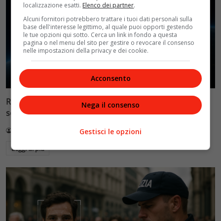
localizzazione esatti.
Elenco dei partner
.
Alcuni fornitori potrebbero trattare i tuoi dati personali sulla
base dell'interesse legittimo, al quale puoi opporti gestendo
le tue opzioni qui sotto. Cerca un link in fondo a questa
pagina o nel menu del sito per gestire o revocare il consenso
nelle impostazioni della privacy e dei cookie.
Acconsento
Reflect Orbital: gli specchi spaziali che promettono il
Nega il consenso
sole di notte (per 5mila dollari l’ora)
Redazione VelvetMAG
4 Agosto 2026
Gestisci le opzioni
Leggi di più