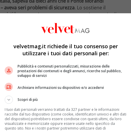
’Italia, sapeva da dieci anni che il Ponte Morandi
 – aveva seri problemi di sicurezza
. Lo sostiene il
cronisti hanno avuto accesso a un rapporto segreto
di
 cda dell’azienda.
 non rendere pubblico il rapporto e hanno affermato
disorganizzata”
, tanto che c’è voluto più di una
velvetmag.it richiede il tuo consenso per
d.
utilizzare i tuoi dati personali per:
a online sul rapporto Atlantia, emerge che il documento
ordine di urgenza. E almeno in un caso un intervento
Pubblicità e contenuti personalizzati, misurazione delle
a, cioè, con le travi di sostegno, che i tecnici avevano
prestazioni dei contenuti e degli annunci, ricerche sul pubblico,
sviluppo di servizi
a richiesto ulteriori test proprio nell’agosto 2018.
Archiviare informazioni su dispositivo e/o accedervi
si sono affrontati i problemi di sicurezza in linea con
aordinarie” ogni due anni dal 2009 al 2017. Le
Scopri di più
ateriali sulla condizione dei componenti, l’azienda le
tavoce di Atlantia, il cui maggiore azionista è la
I tuoi dati personali verranno trattati da 327 partner e le informazioni
raccolte dal tuo dispositivo (come cookie, identificatori univoci e altri dati
 comitato di controllo dei rischi ha preso visione del
del dispositivo) potrebbero essere condivise con questi ultimi, da loro
visualizzate e memorizzate oppure essere usate nello specifico da
questo sito. Noi e i nostri partner potremmo utilizzare dati di