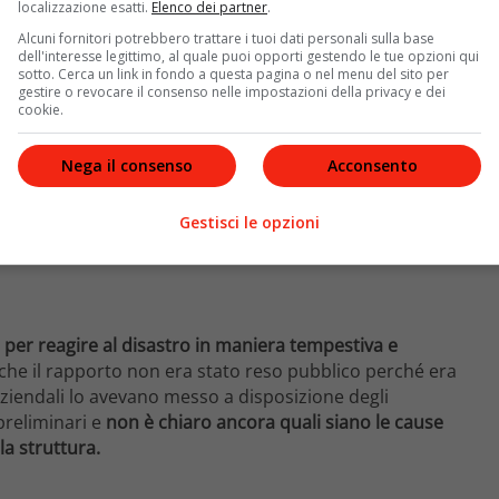
localizzazione esatti.
Elenco dei partner
.
Alcuni fornitori potrebbero trattare i tuoi dati personali sulla base
dell'interesse legittimo, al quale puoi opporti gestendo le tue opzioni qui
sotto. Cerca un link in fondo a questa pagina o nel menu del sito per
gestire o revocare il consenso nelle impostazioni della privacy e dei
cookie.
Nega il consenso
Acconsento
Gestisci le opzioni
le per reagire al disastro in maniera tempestiva e
 che il rapporto non era stato reso pubblico perché era
 aziendali lo avevano messo a disposizione degli
preliminari e
non è chiaro ancora quali siano le cause
a struttura.