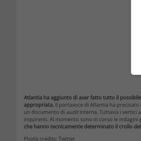
Atlantia ha aggiunto di aver fatto tutto il possibi
appropriata.
Il portavoce di Atlantia ha precisato
un documento di
audit
interna. Tuttavia i vertici
inquirenti. Al momento sono in corso le indagini 
che hanno tecnicamente determinato il crollo dell
Photo credits: Twitter