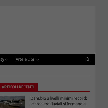
uty
Arte e Libri
ARTICOLI RECENTI
Danubio a livelli minimi record:
le crociere fluviali si fermano a