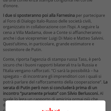
d’onore.
I due si sposteranno poi alla Farnesina
per partecipare
al Foro di Dialogo Italo-Russo delle società civili,
organizzato in collaborazione con l’Ispi. A seguire la
cena a Villa Madama, dove a Conte si affiancheranno
anche i due vicepremier Luigi Di Maio e Matteo Salvini.
Quest’ultimo, in particolare, grande estimatore e
sostenitore de Putin.
Conte, riporta l’agenzia di stampa russa Tass, è però
sicuro che i buoni rapporti bilaterali tra la Russia e
l’Italia vengano rafforzati. “Ci sarà la possibilità – ha
spiegato – di incontrare gli imprenditori con i quali si
potrà parlare del rafforzamento della cooperazione”.
La
serata di Putin però non si concluderà prima di un
incontro “puramente privato” con Silvio Berlusconi.
Al
quale lo lega un rapporto di amicizia ormai più che
decennale. Il Cremlino ricorda infatti che i due “sono in
contatto continuo, si parlano al telefono, spesso