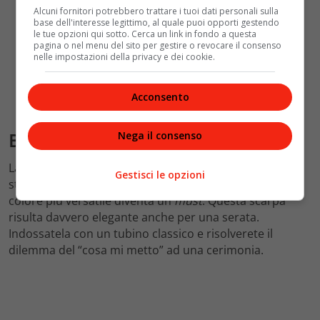
Alcuni fornitori potrebbero trattare i tuoi dati personali sulla
base dell'interesse legittimo, al quale puoi opporti gestendo
le tue opzioni qui sotto. Cerca un link in fondo a questa
pagina o nel menu del sito per gestire o revocare il consenso
nelle impostazioni della privacy e dei cookie.
Acconsento
Ballerina
Nega il consenso
La ballerina, amata e criticata, torna a farsi strada
Gestisci le opzioni
stagione dopo stagione. Se poi abbinata al colore non-
colore più versatile diventa un
must
. Questa scarpa
risulta davvero elegante anche per una serata.
Indossatela con un tubino classico e risolverete il
dilemma del “cosa mi metto” ad una cerimonia.