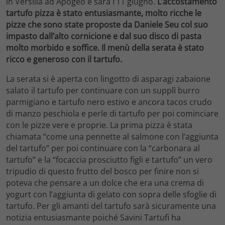
in Versilia ad Apogeo e sarà l’11 giugno.
L’accostamento
tartufo pizza è stato entusiasmante, molto ricche le
pizze che sono state proposte da Daniele Seu col suo
impasto dall’alto cornicione e dal suo disco di pasta
molto morbido e soffice. Il menù della serata è stato
ricco e generoso con il tartufo.
La serata si è aperta con lingotto di asparagi zabaione
salato il tartufo per continuare con un supplì burro
parmigiano e tartufo nero estivo e ancora tacos crudo
di manzo peschiola e perle di tartufo per poi cominciare
con le pizze vere e proprie. La prima pizza è stata
chiamata “come una pennette al salmone con l’aggiunta
del tartufo” per poi continuare con la “carbonara al
tartufo” e la “focaccia prosciutto figli e tartufo” un vero
tripudio di questo frutto del bosco per finire non si
poteva che pensare a un dolce che era una crema di
yogurt con l’aggiunta di gelato con sopra delle sfoglie di
tartufo. Per gli amanti del tartufo sarà sicuramente una
notizia entusiasmante poiché Savini Tartufi ha