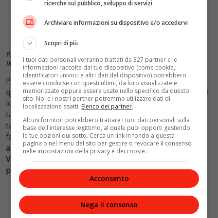
ricerche sul pubblico, sviluppo di servizi
Archiviare informazioni su dispositivo e/o accedervi
Scopri di più
Pizza Road Show: la tappa romana con Savini Tartufi e Seu Pizza
I tuoi dati personali verranno trattati da 327 partner e le
Illuminati
informazioni raccolte dal tuo dispositivo (come cookie,
identificatori univoci e altri dati del dispositivo) potrebbero
Per la specifica guarnizione della pizza obiettivo di
essere condivise con questi ultimi, da loro visualizzate e
memorizzate oppure essere usate nello specifico da questo
questo tour organizzato vengono proposti dei prodotti
sito. Noi e i nostri partner potremmo utilizzare dati di
ideali quali la peschiola ossia una piccola pesca al
localizzazione esatti.
Elenco dei partner
.
tartufo, al diamante nero ossia scaglie di sale nero al
Alcuni fornitori potrebbero trattare i tuoi dati personali sulla
tartufo e tante salse che possono arricchire
base dell'interesse legittimo, al quale puoi opporti gestendo
le tue opzioni qui sotto. Cerca un link in fondo a questa
fantasiosamente la pizza.
Dopo il successo della serata
pagina o nel menu del sito per gestire o revocare il consenso
a Roma da Daniele Seu la prossima tappa sarà in
nelle impostazioni della privacy e dei cookie.
Versilia l’11 giugno da Apogeo, per gli appassionati non
perdetevi questo appuntamento.
Acconsento
Nega il consenso