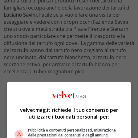
sono a cura di porta i prodotti freschi del tartufo la
famiglia si occupa anche della lavorazione dei tartufi di
Luciano Savini.
Facile se si vuole fare una visita per
assaggiare e vedere con i propri occhi l’azienda Savini
che si trova a metà strada tra Pisa e Firenze e Siena in
uno snodo particolare che permette il trasporto e la
diffusione del tartufo ogni dove . La gamma delle varietà
del tartufo vanno dal tartufo nero pregiato al tartufo
nero uncinato, dal tartufo bianchetto, al tartufo nero
scorzone estivo, per arrivare al tartufo bianco per
eccellenza, il tuber magnatum pico.
velvetmag.it richiede il tuo consenso per
utilizzare i tuoi dati personali per:
Pubblicità e contenuti personalizzati, misurazione
delle prestazioni dei contenuti e degli annunci,