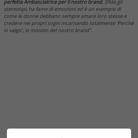
perfetta Ambasciatrice per il nostro brand.
Sfida gli
stereotipi, ha fame di emozioni ed è un esempio di
come le donne debbano sempre amare loro stesse e
credere nei propri sogni incarnando totalmente ‘Perché
io valgo’, la mission del nostro brand”.