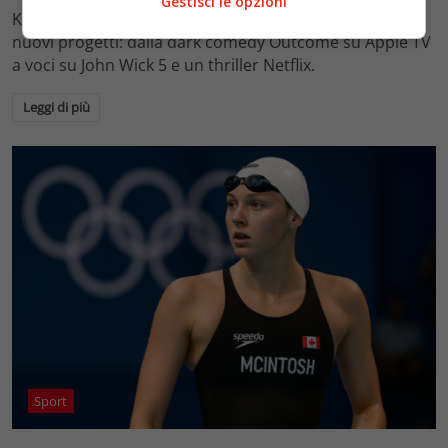
Gestisci le opzioni
Keanu Reeves torna al cinema nel 2026 con almeno tre
nuovi progetti: dalla dark comedy Outcome su Apple TV
a voci su John Wick 5 e un thriller Netflix.
Leggi di più
Sport