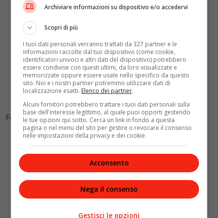
Archiviare informazioni su dispositivo e/o accedervi
Scopri di più
I tuoi dati personali verranno trattati da 327 partner e le
informazioni raccolte dal tuo dispositivo (come cookie,
identificatori univoci e altri dati del dispositivo) potrebbero
essere condivise con questi ultimi, da loro visualizzate e
memorizzate oppure essere usate nello specifico da questo
sito. Noi e i nostri partner potremmo utilizzare dati di
localizzazione esatti.
Elenco dei partner
.
Alcuni fornitori potrebbero trattare i tuoi dati personali sulla
base dell'interesse legittimo, al quale puoi opporti gestendo
Formine di biscotti natalizi come ferma-tovaglioli
le tue opzioni qui sotto. Cerca un link in fondo a questa
pagina o nel menu del sito per gestire o revocare il consenso
nelle impostazioni della privacy e dei cookie.
Acconsento
Nega il consenso
Gestisci le opzioni