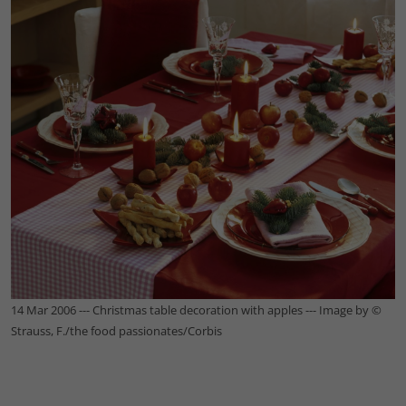
14 Mar 2006 --- Christmas table decoration with apples --- Image by ©
Strauss, F./the food passionates/Corbis