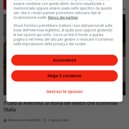
ARTICOLI CORRELATI
essere condivise con questi ultimi, da loro visualizzate e
memorizzate oppure essere usate nello specifico da questo
sito. Noi e i nostri partner potremmo utilizzare dati di
localizzazione esatti.
Elenco dei partner
.
Alcuni fornitori potrebbero trattare i tuoi dati personali sulla
base dell'interesse legittimo, al quale puoi opporti gestendo
le tue opzioni qui sotto. Cerca un link in fondo a questa
pagina o nel menu del sito per gestire o revocare il consenso
nelle impostazioni della privacy e dei cookie.
Acconsento
Nega il consenso
Gestisci le opzioni
Il caso di Avetrana: la storia del delitto che sconvolse
l’Italia
Redazione VelvetMAG
3 Agosto 2026