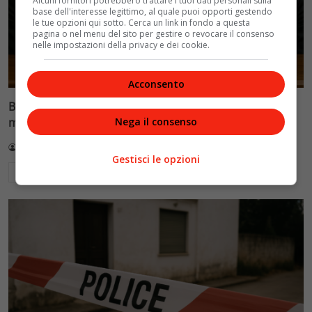
Alcuni fornitori potrebbero trattare i tuoi dati personali sulla
base dell'interesse legittimo, al quale puoi opporti gestendo
le tue opzioni qui sotto. Cerca un link in fondo a questa
pagina o nel menu del sito per gestire o revocare il consenso
nelle impostazioni della privacy e dei cookie.
Acconsento
Blasi vs Totti: il giudice riduce l’assegno di
Nega il consenso
mantenimento a 10.900 euro
Redazione VelvetMAG
4 Agosto 2026
Gestisci le opzioni
Leggi di più