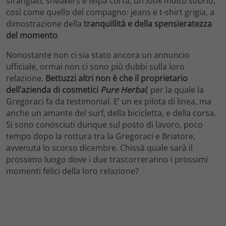
sfrangiati, sneakers e felpa corta, un look molto sobrio,
così come quello del compagno: jeans e t-shirt grigia, a
dimostrazione della
tranquillità e della spensieratezza
del momento
.
Nonostante non ci sia stato ancora un annuncio
ufficiale, ormai non ci sono più dubbi sulla loro
relazione.
Bettuzzi altri non è che il proprietario
dell’azienda di cosmetici
Pure Herbal
, per la quale la
Gregoraci fa da testimonial. E’ un ex pilota di linea, ma
anche un amante del surf, della bicicletta, e della corsa.
Si sono conosciuti dunque sul posto di lavoro, poco
tempo dopo la rottura tra la Gregoraci e Briatore,
avvenuta lo scorso dicembre. Chissà quale sarà il
prossimo luogo dove i due trascorreranno i prossimi
momenti felici della loro relazione?