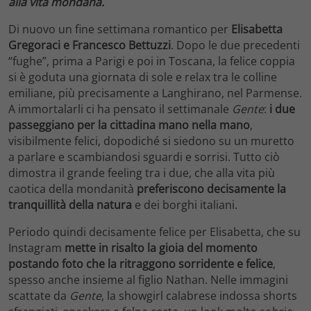
alla vita mondana.
Di nuovo un fine settimana romantico per
Elisabetta
Gregoraci e Francesco Bettuzzi
. Dopo le due precedenti
“fughe”, prima a Parigi e poi in Toscana, la felice coppia
si è goduta una giornata di sole e relax tra le colline
emiliane, più precisamente a Langhirano, nel Parmense.
A immortalarli ci ha pensato il settimanale
Gente
:
i due
passeggiano per la cittadina mano nella mano
,
visibilmente felici, dopodiché si siedono su un muretto
a parlare e scambiandosi sguardi e sorrisi. Tutto ciò
dimostra il grande feeling tra i due, che alla vita più
caotica della mondanità
preferiscono decisamente la
tranquillità della natura
e dei borghi italiani.
Periodo quindi decisamente felice per Elisabetta, che su
Instagram
mette in risalto la gioia del momento
postando foto che la ritraggono sorridente e felice
,
spesso anche insieme al figlio Nathan. Nelle immagini
scattate da
Gente
, la showgirl calabrese indossa shorts