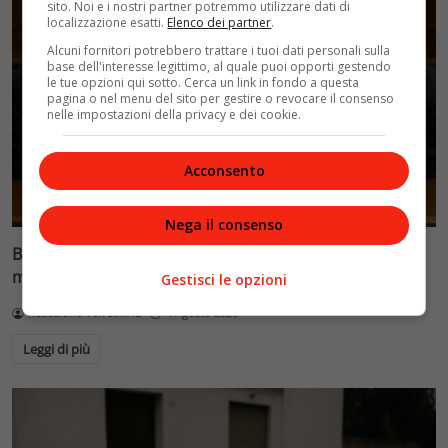
sito. Noi e i nostri partner potremmo utilizzare dati di
localizzazione esatti.
Elenco dei partner
.
Alcuni fornitori potrebbero trattare i tuoi dati personali sulla
base dell'interesse legittimo, al quale puoi opporti gestendo
le tue opzioni qui sotto. Cerca un link in fondo a questa
pagina o nel menu del sito per gestire o revocare il consenso
nelle impostazioni della privacy e dei cookie.
Acconsento
Nega il consenso
Blasi vs Totti: il giudice riduce l’assegno di
mantenimento a 10.900 euro
Gestisci le opzioni
Redazione VelvetMAG
4 Agosto 2026
Leggi di più