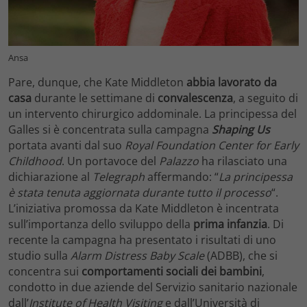
Ansa
Pare, dunque, che Kate Middleton
abbia lavorato da
casa
durante le settimane di
convalescenza
, a seguito di
un intervento chirurgico addominale. La principessa del
Galles si è concentrata sulla campagna
Shaping Us
portata avanti dal suo
Royal Foundation Center for Early
Childhood
. Un portavoce del
Palazzo
ha rilasciato una
dichiarazione al
Telegraph
affermando: “
La principessa
è stata tenuta aggiornata durante tutto il processo
“.
L’iniziativa promossa da Kate Middleton è incentrata
sull’importanza dello sviluppo della
prima
infanzia
. Di
recente la campagna ha presentato i risultati di uno
studio sulla
Alarm Distress Baby Scale
(ADBB), che si
concentra sui
comportamenti sociali dei bambini
,
condotto in due aziende del Servizio sanitario nazionale
dall’
Institute of Health Visiting
e dall’Università di