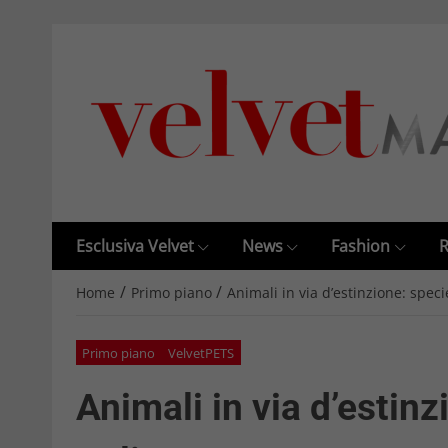
Esclusiva Velvet
News
Fashion
R
/
/
Home
Primo piano
Animali in via d’estinzione: specie
Primo piano
VelvetPETS
Animali in via d’estinz