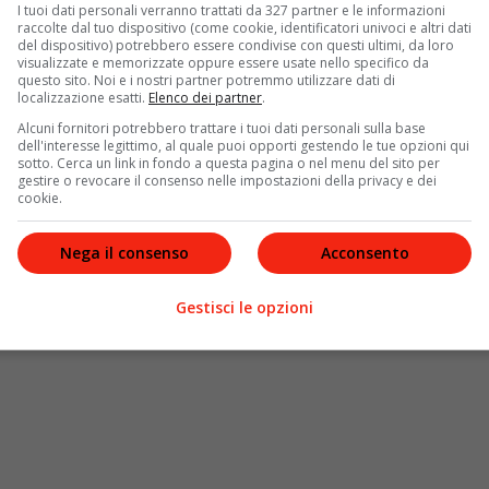
I tuoi dati personali verranno trattati da 327 partner e le informazioni
dell’estinzione di massa
raccolte dal tuo dispositivo (come cookie, identificatori univoci e altri dati
del dispositivo) potrebbero essere condivise con questi ultimi, da loro
nomeno che, inevitabilmente, può causare l’estinzione di
visualizzate e memorizzate oppure essere usate nello specifico da
questo sito. Noi e i nostri partner potremmo utilizzare dati di
gi un pressante e drammatico contributo. Ma se l’uomo
localizzazione esatti.
Elenco dei partner
.
i e della loro estinzione, è pur vero che sempre l’umanità
Alcuni fornitori potrebbero trattare i tuoi dati personali sulla base
so in negativo. Nonostante sia complicato stimare il
dell'interesse legittimo, al quale puoi opporti gestendo le tue opzioni qui
ncontro all’estinzione, gli esperti stimano che,
sotto. Cerca un link in fondo a questa pagina o nel menu del sito per
gestire o revocare il consenso nelle impostazioni della privacy e dei
he rischiano di scomparire. A fornire questo dato è
cookie.
e della Natura), che dal 1964 è impegnata nella
tinzione
.
Nega il consenso
Acconsento
Gestisci le opzioni