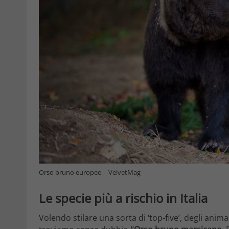
Orso bruno europeo – VelvetMag
Le specie più a rischio in Italia
Volendo stilare una sorta di ‘top-five’, degli anima