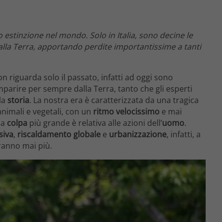
io estinzione nel mondo. Solo in Italia, sono decine le
la Terra, apportando perdite importantissime a tanti
on riguarda solo il passato, infatti ad oggi sono
parire per sempre dalla Terra, tanto che gli esperti
la
storia
. La nostra era è caratterizzata da una tragica
animali e vegetali, con un
ritmo velocissimo
e mai
la
colpa
più grande è relativa alle azioni dell’
uomo
.
siva
,
riscaldamento globale
e
urbanizzazione
, infatti, a
eranno mai più.