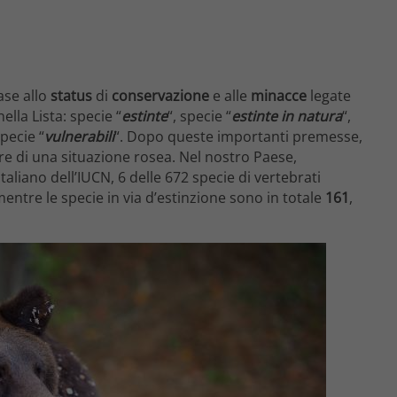
base allo
status
di
conservazione
e alle
minacce
legate
ella Lista: specie “
estinte
“, specie “
estinte in natura
“,
specie “
vulnerabili
“. Dopo queste importanti premesse,
are di una situazione rosea. Nel nostro Paese,
aliano dell’IUCN, 6 delle 672 specie di vertebrati
 mentre le specie in via d’estinzione sono in totale
161
,