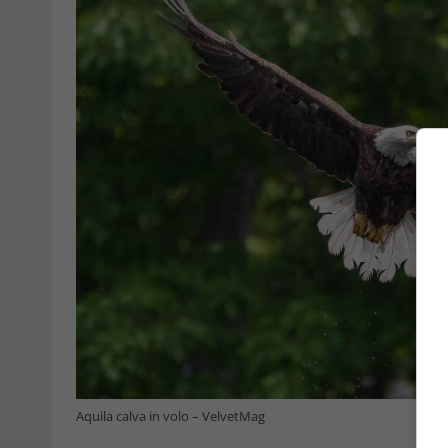
Aquila calva in volo – VelvetMag