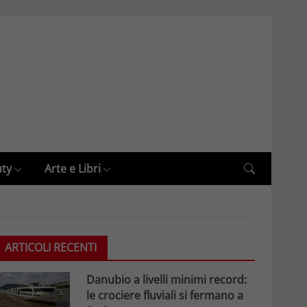
uty
Arte e Libri
ARTICOLI RECENTI
Danubio a livelli minimi record:
le crociere fluviali si fermano a