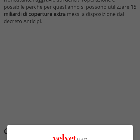
possibile perché per quest’anno si possono utilizzare
15
miliardi di coperture extra
messi a disposizione dal
decreto Anticipi.
Contenziosi sul Superbonus