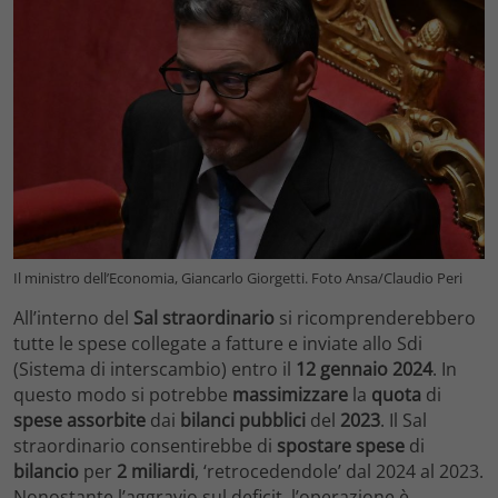
Il ministro dell’Economia, Giancarlo Giorgetti. Foto Ansa/Claudio Peri
All’interno del
Sal straordinario
si ricomprenderebbero
tutte le spese collegate a fatture e inviate allo Sdi
(Sistema di interscambio) entro il
12 gennaio 2024
. In
questo modo si potrebbe
massimizzare
la
quota
di
spese assorbite
dai
bilanci pubblici
del
2023
. Il Sal
straordinario consentirebbe di
spostare
spese
di
bilancio
per
2 miliardi
, ‘retrocedendole’ dal 2024 al 2023.
Nonostante l’aggravio sul deficit, l’operazione è