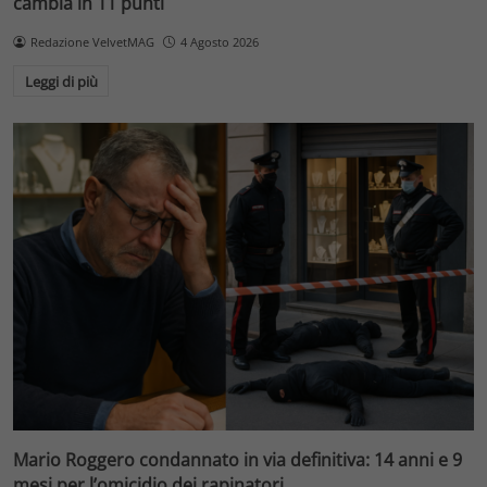
cambia in 11 punti
Redazione VelvetMAG
4 Agosto 2026
Leggi di più
Mario Roggero condannato in via definitiva: 14 anni e 9
mesi per l’omicidio dei rapinatori