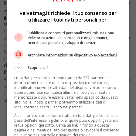
E sugli
eventuali contenziosi
? Allo studio del Governo ci
sarebbe una
norma ad hoc
, visto che – come già detto –
velvetmag.it richiede il tuo consenso per
gli
sconti
non più coperti
dallo Stato dovranno
essere
utilizzare i tuoi dati personali per:
coperti
dai
committenti
, cioè dai condomini. A meno di
non voler perdere le agevolazioni sull’intero lavoro. Se
Pubblicità e contenuti personalizzati, misurazione
anche le imprese decidessero di non incassare, in tutto
delle prestazioni dei contenuti e degli annunci,
ricerche sul pubblico, sviluppo di servizi
o in parte, la quota non agevolata, perderebbero poi
l’agevolazione su tutto. Infine, come spiega il
Corriere
,
Archiviare informazioni su dispositivo e/o accedervi
non si esclude una
stretta
sul
bonus
al
75%
per la
rimozione
delle
barriere architettoniche
. Con
sconto in
Scopri di più
fattura
e
cessione del credito
, che ha già sostituito il
I tuoi dati personali verranno trattati da 327 partner e le
Superbonus 110%
nelle unifamiliari. L’incentivo è molto
informazioni raccolte dal tuo dispositivo (come cookie,
appetibile dato che copre molti interventi, compresi
identificatori univoci e altri dati del dispositivo) potrebbero
essere condivise con questi ultimi, da loro visualizzate e
quelli su finestre e serramenti, con limitazioni non
memorizzate oppure essere usate nello specifico da questo
stringenti.
sito. Noi e i nostri partner potremmo utilizzare dati di
localizzazione esatti.
Elenco dei partner
.
Alcuni fornitori potrebbero trattare i tuoi dati personali sulla
base dell'interesse legittimo, al quale puoi opporti gestendo
le tue opzioni qui sotto. Cerca un link in fondo a questa
pagina o nel menu del sito per gestire o revocare il consenso
nelle impostazioni della privacy e dei cookie.