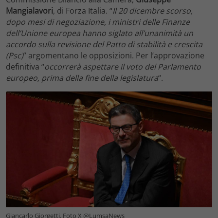
Mangialavori
, di Forza Italia. “
Il 20 dicembre scorso,
dopo mesi di negoziazione, i ministri delle Finanze
dell’Unione europea hanno siglato all’unanimità un
accordo sulla revisione del Patto di stabilità e crescita
(Psc)
” argomentano le opposizioni. Per l’approvazione
definitiva “
occorrerà aspettare il voto del Parlamento
europeo, prima della fine della legislatura
“.
Giancarlo Giorgetti. Foto X @LumsaNews