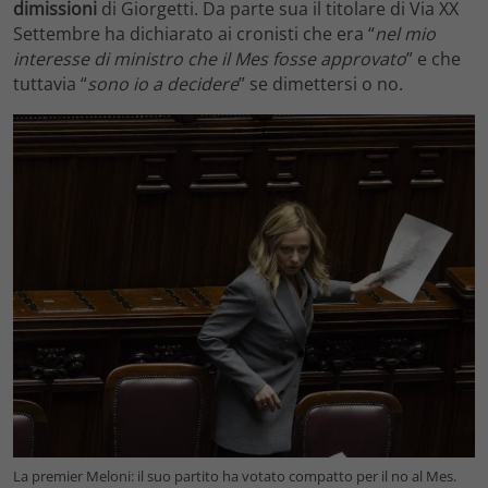
dimissioni
di Giorgetti. Da parte sua il titolare di Via XX
Settembre ha dichiarato ai cronisti che era “
nel mio
interesse di ministro che il Mes fosse approvato
” e che
tuttavia “
sono io a decidere
” se dimettersi o no.
La premier Meloni: il suo partito ha votato compatto per il no al Mes.