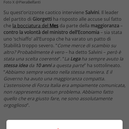
Foto X @PieraBelfanti
Su quest’orizzonte caotico interviene
Salvini
. Il leader
del partito di
Giorgetti
ha risposto alle accuse sul fatto
che
la bocciatura del
Mes
da parte della
maggioranza
–
contro la volontà del ministro dell’Economia
– sia stata
uno ‘schiaffo’ all’Europa che ha varato un patto di
Stabilità troppo severo. “
Come merce di scambio su
altro? Probabilmente è vero
– ha detto Salvini –
però è
stata una scelta coerente
“. “
La
Lega
ha sempre avuto la
stessa
idea
da
10 anni
a questa parte
” ha sottolineato.
“
Abbiamo sempre votato nella stessa maniera. E il
Governo ha avuto una maggioranza compatta.
L’astensione di Forza Italia era ampiamente comunicata,
non rappresenta nessun problema. Abbiamo fatto
quello che era giusto fare, ne sono assolutamente
orgoglioso
“.