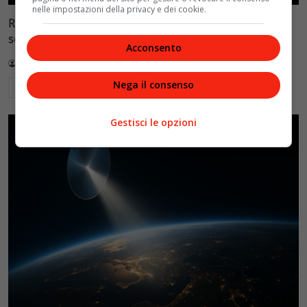
nelle impostazioni della privacy e dei cookie.
Reflect Orbital: gli specchi spaziali che promettono il
sole di notte (per 5mila dollari l’ora)
Acconsento
Redazione VelvetMAG
4 Agosto 2026
Nega il consenso
Leggi di più
Gestisci le opzioni