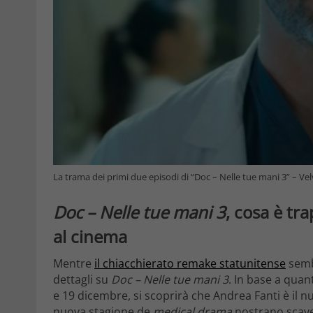
La trama dei primi due episodi di “Doc – Nelle tue mani 3” – V
Doc – Nelle tue mani 3
, cosa è tr
al cinema
Mentre
il chiacchierato remake statunitense
semb
dettagli su
Doc – Nelle tue mani 3
. In base a quant
e 19 dicembre, si scoprirà che Andrea Fanti è il 
nuova stagione de
medical drama
nostrano scaver