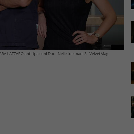
 LAZZARO anticipazioni Doc - Nelle tue mani 3 - VelvetMag