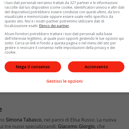
fianco, nuovamente: l’ex moglie
Agnese Tiberi
(Sara
I tuoi dati personali verranno trattati da 327 partner e le informazioni
do Bonvegna
(Pierpaolo Spollon).
raccolte dal tuo dispositivo (come cookie, identificatori univoci e altri dati
del dispositivo) potrebbero essere condivise con questi ultimi, da loro
visualizzate e memorizzate oppure essere usate nello specifico da
questo sito. Noi e i nostri partner potremmo utilizzare dati di
localizzazione esatti.
Elenco dei partner
.
Alcuni fornitori potrebbero trattare i tuoi dati personali sulla base
dell'interesse legittimo, al quale puoi opporti gestendo le tue opzioni qui
sotto. Cerca un link in fondo a questa pagina o nel menu del sito per
gestire o revocare il consenso nelle impostazioni della privacy e dei
cookie.
Nega il consenso
Acconsento
Gestisci le opzioni
e
rno
Simona Tabasco
, nei panni di Elisa Russo. La nuova
ui tre nuovi specializzandi:
Giacomo Giorgio
, che