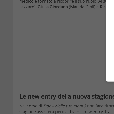
medico è tornato a ricoprire il suo ruolo. Al suo 
Lazzaro);
Giulia Giordano
(Matilde Gioli) e
Riccar
Le new entry della nuova stagion
Nel corso di
Doc – Nelle tue mani 3
non farà rito
stagione assisterà però a diverse new entry, tra c