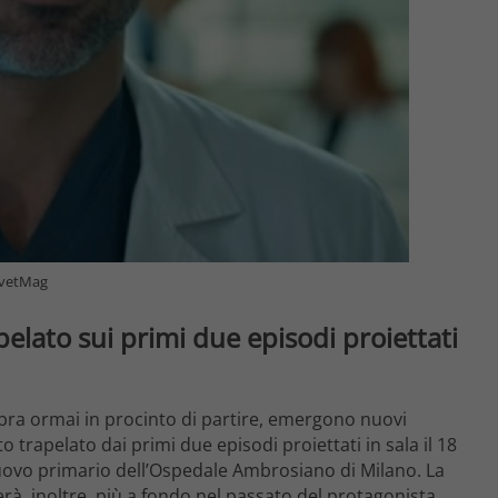
elvetMag
apelato sui primi due episodi proiettati
ra ormai in procinto di partire, emergono nuovi
o trapelato dai primi due episodi proiettati in sala il 18
nuovo primario dell’Ospedale Ambrosiano di Milano. La
à, inoltre, più a fondo nel passato del protagonista.