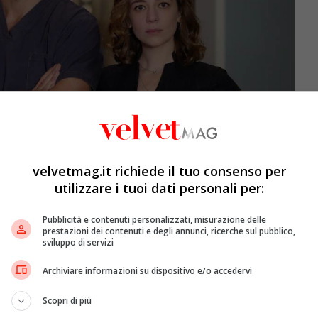
velvetmag.it richiede il tuo consenso per
utilizzare i tuoi dati personali per:
Pubblicità e contenuti personalizzati, misurazione delle
prestazioni dei contenuti e degli annunci, ricerche sul pubblico,
sviluppo di servizi
A LAZZARO anticipazioni Doc – Nelle tue mani 3 – VelvetMag
cende del dottor
Andrea Fanti
(Luca Argentero), pronto a
Archiviare informazioni su dispositivo e/o accedervi
 Interna dell’Ospedale Ambrosiano di Milano. Dopo
Scopri di più
cendogli perdere gli ultimi dieci anni della sua vita, il