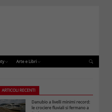
uty
Arte e Libri
ARTICOLI RECENTI
Danubio a livelli minimi record:
le crociere fluviali si fermano a