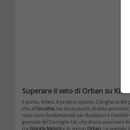
Superare il veto di Orban su Kiev
Il punto, infatti, è proprio questo. L’Ungheria d
che all’
Ucraina
, sia da un punto di vista economic
russi sono fondamentali per Budapest e l’ostilità v
giornate del Consiglio Ue, che dovrà avvicinare K
tra
Giorgia Meloni
e lo stesso
Orban
. La premier 