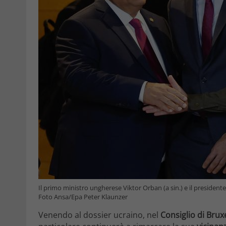
Il primo ministro ungherese Viktor Orban (a sin.) e il president
Foto Ansa/Epa Peter Klaunzer
Venendo al dossier ucraino, nel
Consiglio di Brux