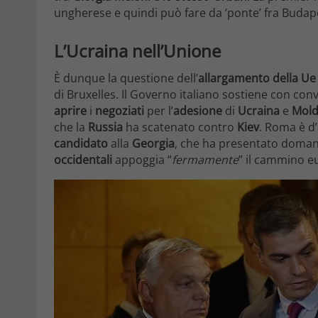
ungherese e quindi può fare da ‘ponte’ fra Budape
L’Ucraina nell’Unione
È dunque la questione dell’
allargamento della Ue
di Bruxelles. Il Governo italiano sostiene con c
aprire
i
negoziati
per l’
adesione
di
Ucraina
e
Mol
che la
Russia
ha scatenato contro
Kiev
. Roma è d
candidato
alla
Georgia
, che ha presentato domand
occidentali
appoggia “
fermamente
” il cammino e