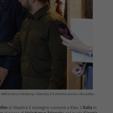
e dell’Ucraina Volodymyr Zelensky il 5 ottobre scorso a Bruxelles.
elles
si ribadirà il sostegno comune a Kiev. L’
Italia
in