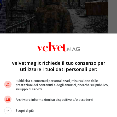
Scholz
velvetmag.it richiede il tuo consenso per
utilizzare i tuoi dati personali per:
alcani
c’è stato un lungo
faccia a faccia
informale tra
la
on
. Meloni e il numero uno dell’Eliseo, che alloggiano
Pubblicità e contenuti personalizzati, misurazione delle
contrati in una sala per fare il punto sui principali
prestazioni dei contenuti e degli annunci, ricerche sul pubblico,
ggiunto anche il cancelliere tedesco
Olaf Scholz
. Un
sviluppo di servizi
lto bene
“. C’è stata “
un’ottima discussione
” ha detto ai
Archiviare informazioni su dispositivo e/o accedervi
di Orban
sull’
ingresso dell’Ucraina nella Ue
? “
Sono
 numero uno dell’Eliseo.
Scopri di più