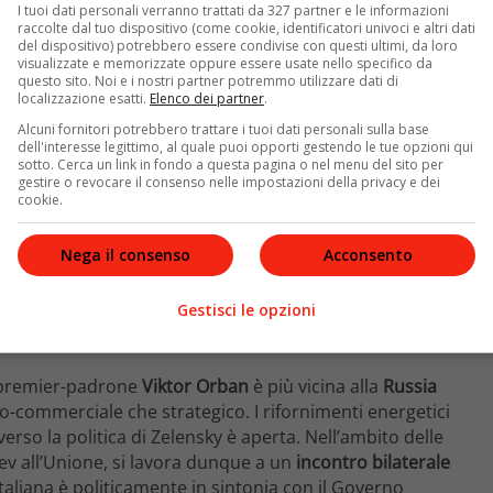
I tuoi dati personali verranno trattati da 327 partner e le informazioni
raccolte dal tuo dispositivo (come cookie, identificatori univoci e altri dati
del dispositivo) potrebbero essere condivise con questi ultimi, da loro
visualizzate e memorizzate oppure essere usate nello specifico da
questo sito. Noi e i nostri partner potremmo utilizzare dati di
localizzazione esatti.
Elenco dei partner
.
Alcuni fornitori potrebbero trattare i tuoi dati personali sulla base
dell'interesse legittimo, al quale puoi opporti gestendo le tue opzioni qui
sotto. Cerca un link in fondo a questa pagina o nel menu del sito per
gestire o revocare il consenso nelle impostazioni della privacy e dei
cookie.
Nega il consenso
Acconsento
Gestisci le opzioni
el premier-padrone
Viktor Orban
è più vicina alla
Russia
o-commerciale che strategico. I rifornimenti energetici
erso la politica di Zelensky è aperta. Nell’ambito delle
iev all’Unione, si lavora dunque a un
incontro bilaterale
italiana è politicamente in sintonia con il Governo