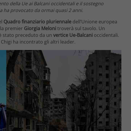
to della Ue ai Balcani occidentali e il sostegno
ia ha provocato da ormai quasi 2 anni.
el
Quadro finanziario pluriennale
dell’Unione europea
 la premier
Giorgia Meloni
troverà sul tavolo. Un
è stato preceduto da un
vertice Ue-Balcani
occidentali.
Chigi ha incontrato gli altri leader.