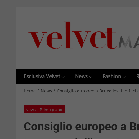
Esclusiva Velvet
News
Fashion
R
/
/
Home
News
Consiglio europeo a Bruxelles, il diffici
News
Primo piano
Consiglio europeo a Bru