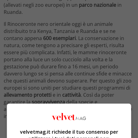
(allevati negli zoo europei) in un
parco nazionale
in
Ruanda.
Il Rinoceronte nero orientale oggi è un animale
distribuito tra Kenya, Tanzania e Ruanda e se ne
contano appena
600 esemplari
. La conservazione in
natura, come tengono a precisare gli esperti, risulta
essere più complicata. Infatti, le mamme rinoceronte
portano alla luce un solo cucciolo alla volta e la
gestazione può durare fino a 16 mesi, un periodo
davvero lungo se si pensa alle continue sfide e minacce
che questi animali devono superare. Per questo gli zoo
europei si sono uniti per studiare questi programmi di
allevamento protetti
e in
cattività
. Così da poter
garantire la
sopravvivenza
della specie e
accompagnarne poi l’inserimento in natura ma sempre
in protezione.
velvetmag.it richiede il tuo consenso per