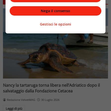
Nega il consenso
Gestisci le opzioni
Nancy la tartaruga torna libera nell’Adriatico dopo il
salvataggio dalla Fondazione Cetacea
Redazione VelvetMAG
30 Luglio 2026
Leggi di più