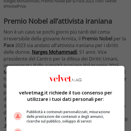
Narges Mohammadi, Premio Nobel per la Pace 2023. Foto Twitter
@NobelPrize
Premio Nobel all’attivista iraniana
Non è un caso se pochi giorni più tardi del coma
irreversibile della giovane Armita, il
Premio Nobel
per la
Pace
2023 sia andato all’attivista iraniana per i diritti
delle donne,
Narges Mohammadi
, 51 anni. Vice
presidente del Centro per la difesa dei Diritti Umani,
imprigionata dalle autorità iraniane dal maggio 2016,
Mohammadi
è ancora in
prigione
. Il Comitato del Nobel
ha affermato che Mohammadi ha ricevuto il
premio per
la sua lotta contro l’oppressione delle donne in Iran
. E
per i suoi sforzi nella promozione dei diritti umani e
velvetmag.it richiede il tuo consenso per
utilizzare i tuoi dati personali per:
della libertà per tutti. “
La coraggiosa lotta di Narges
Mohammadi ha comportato enormi costi personali
“ ha
Pubblicità e contenuti personalizzati, misurazione
dichiarato il Comitato. “
Il regime iraniano l’ha
arrestata
delle prestazioni dei contenuti e degli annunci,
13 volte
, condannata 5 volte e
condannata
a un totale di
ricerche sul pubblico, sviluppo di servizi
31 anni di carcere
e
154 frustate
“.