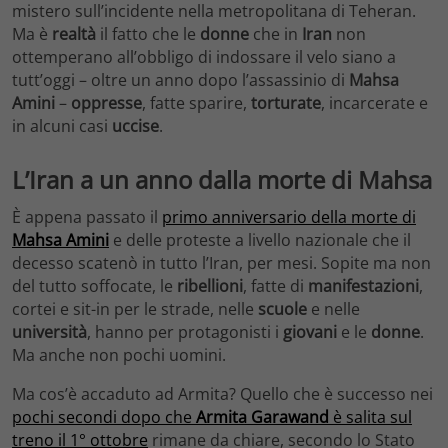
mistero sull’incidente nella metropolitana di Teheran.
Ma è
realtà
il fatto che le
donne
che in
Iran
non
ottemperano all’obbligo di indossare il velo siano a
tutt’oggi – oltre un anno dopo l’assassinio di
Mahsa
Amini
–
oppresse
, fatte sparire,
torturate
, incarcerate e
in alcuni casi
uccise
.
L’Iran a un anno dalla morte di Mahsa
È appena passato il
primo anniversario della morte di
Mahsa Amini
e delle proteste a livello nazionale che il
decesso scatenò in tutto l’Iran, per mesi. Sopite ma non
del tutto soffocate, le
ribellioni
, fatte di
manifestazioni
,
cortei e sit-in per le strade, nelle
scuole
e nelle
università
, hanno per protagonisti i
giovani
e le
donne
.
Ma anche non pochi uomini.
Ma cos’è accaduto ad Armita? Quello che è successo nei
pochi secondi dopo che
Armita Garawand
è salita sul
treno il 1° ottobre
rimane da chiare, secondo lo Stato