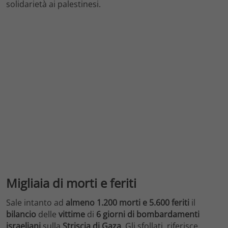
solidarietà ai palestinesi.
Migliaia di morti e feriti
Sale intanto ad
almeno 1.200 morti e 5.600 feriti
il
bilancio
delle
vittime
di
6 giorni di bombardamenti
israeliani
sulla
Striscia di Gaza
. Gli sfollati, riferisce