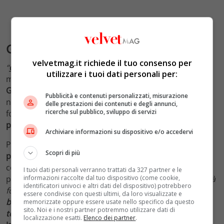
Gaza senza luce, acqua e benzina
velvetmag.it richiede il tuo consenso per
“
Ogni membro di
Hamas
è un uomo morto
” ha
utilizzare i tuoi dati personali per:
minacciato
Netanyahu
, dopo l’annuncio del varo di un
Governo d’emergenza
nazionale
per guidare
Israele
Pubblicità e contenuti personalizzati, misurazione
nella guerra a Gaza. La cui priorità assoluta è, almeno
delle prestazioni dei contenuti e degli annunci,
ricerche sul pubblico, sviluppo di servizi
formalmente, quella di eliminare l’
organizzazione
paramilitare
terroristica
Hamas
.
Archiviare informazioni su dispositivo e/o accedervi
Per quanto riguarda il
rapimento
di alcune
centinaia
di
Scopri di più
persone
dai
kibbutz
e dalla festa in musica vicino al
confine, il 7 ottobre, tutti trasferiti nei
bunker
I tuoi dati personali verranno trattati da 327 partner e le
informazioni raccolte dal tuo dispositivo (come cookie,
palestinesi di
Gaza
, Israele usa la mano forte. “
Non sarà
identificatori univoci e altri dati del dispositivo) potrebbero
fornita
elettricità
, né
acqua
, né entreranno camion di
essere condivise con questi ultimi, da loro visualizzate e
benzina
a Gaza finché gli
ostaggi israeliani
non
memorizzate oppure essere usate nello specifico da questo
sito. Noi e i nostri partner potremmo utilizzare dati di
torneranno
a
casa
“. Lo ha detto il ministro dell’Energia,
localizzazione esatti.
Elenco dei partner
.