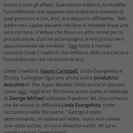
lavoro a tutti gli effetti. Guardando indietro, la modella
ha confessato che neppure suo padre era convinto di
quel percorso e che, anzi, era alquanto diffidente. “
Mio
padre non capiva davvero che fare la modella fosse una
vera carriera. Credeva che fosse un altro nome per la
prostituzione. Così mi accompagnò al mio primo vero
appuntamento da modella
“. Oggi tutto il mondo
conosce Cindy Crawford, che nell’arco della sua carriera
ha collaborato con tantissimi brand .
Cindy Crawford,
Naomi Campbell
, Linda Evangelista e
Christy Turlington figurano anche come
produttrici
esecutive
di
The Super Models
. Unite anche in passato
come oggi, negli Anni ’90 hanno preso parte al videoclip
di
George Michael
intitolato
Freedom! ’90.
Una richiesta
che ha messo in difficoltà
Linda Evangelista
, come
racconterà nella docuserie. “
George è stato
determinante, mi voleva nel video, ma io non volevo.
Una volta sul set, mi sono divertita molto. Mi sarei
pentita se non l’avessi fatto
“.