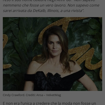
nemmeno che fosse un vero lavoro. Non sapevo come
sarei arrivata da DeKalb, Illinois, a una rivista”
.
Cindy Crawford. Crediti: Ansa – VelvetMag
E non era l’unica a credere che la moda non fosse un