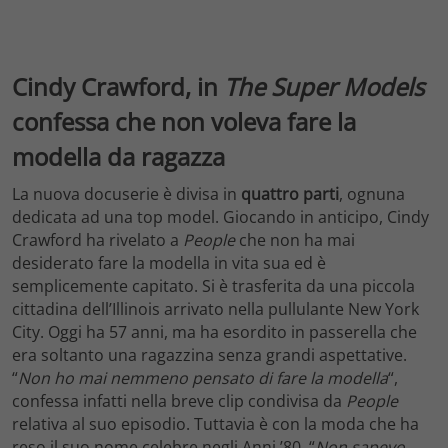
Cindy Crawford, in
The Super Models
confessa che non voleva fare la
modella da ragazza
La nuova docuserie è divisa in
quattro parti
, ognuna
dedicata ad una top model. Giocando in anticipo, Cindy
Crawford ha rivelato a
People
che non ha mai
desiderato fare la modella in vita sua ed è
semplicemente capitato. Si è trasferita da una piccola
cittadina dell’Illinois arrivato nella pullulante New York
City. Oggi ha 57 anni, ma ha esordito in passerella che
era soltanto una ragazzina senza grandi aspettative.
“
Non ho mai nemmeno pensato di fare la modella
“,
confessa infatti nella breve clip condivisa da
People
relativa al suo episodio. Tuttavia è con la moda che ha
reso il suo nome celebre negli Anni ’80. “
Non sapevo