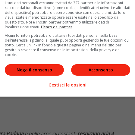
 soltanto le
emissioni inquinanti
sono
eccessive
, ma
I tuoi dati personali verranno trattati da 327 partner e le informazioni
raccolte dal tuo dispositivo (come cookie, identificatori univoci e altri dati
dano creando una sorta di
effetto serra
che non
del dispositivo) potrebbero essere condivise con questi ultimi, da loro
visualizzate e memorizzate oppure essere usate nello specifico da
questo sito. Noi e i nostri partner potremmo utilizzare dati di
localizzazione esatti.
Elenco dei partner
.
Alcuni fornitori potrebbero trattare i tuoi dati personali sulla base
dell'interesse legittimo, al quale puoi opporti gestendo le tue opzioni qui
sotto. Cerca un link in fondo a questa pagina o nel menu del sito per
gestire o revocare il consenso nelle impostazioni della privacy e dei
cookie.
Nega il consenso
Acconsento
Gestisci le opzioni
ra Padana
e nelle aree circostanti
respirano aria 4