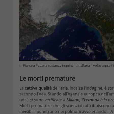
In Pianura Padana sostanze inquinanti nell’aria 4 volte sopra i l
Le morti premature
La
cattiva
qualità
dell’
aria
, incalza l’indagine, è st
secondo l’Aea. Stando all’Agenzia europea dell’am
ndr.)
si sono verificate a
Milano
,
Cremona
è la pro
Morti premature che gli scienziati attribuiscono al
invisibili, penetrano nei polmoni avvelenandoli. 