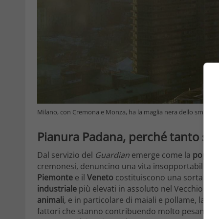
Milano, con Cremona e Monza, ha la maglia nera dello smog in
Pianura Padana, perché tanto s
Dal servizio del
Guardian
emerge come la
popola
cremonesi, denuncino una vita insopportabile a 
Piemonte
e il
Veneto
costituiscono una sorta di 
industriale
più elevati in assoluto nel Vecchio Co
animali
, e in particolare di maiali e pollame, la m
fattori che stanno contribuendo molto pesanteme