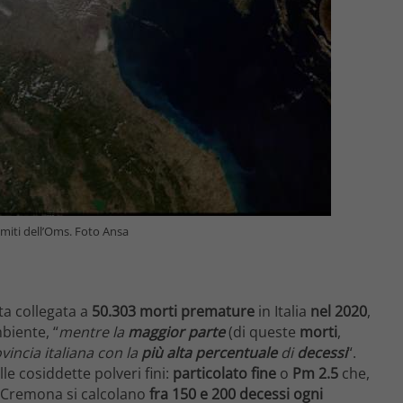
imiti dell’Oms. Foto Ansa
ata collegata a
50.303 morti premature
in Italia
nel 2020
,
biente, “
mentre la
maggior parte
(di queste
morti
,
vincia italiana con la
più alta percentuale
di
decessi
“.
le cosiddette polveri fini:
particolato fine
o
Pm 2.5
che,
A Cremona si calcolano
fra 150 e 200 decessi ogni