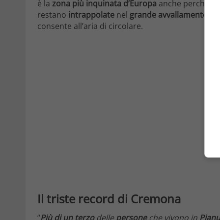
è la
zona più inquinata d’Europa
anche perché non
restano
intrappolate
nel
grande avvallamento
pa
consente all’aria di circolare.
Il triste record di Cremona
“
Più di un terzo
delle
persone
che vivono in
Pianu