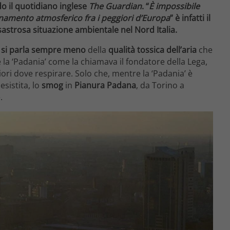
o il quotidiano inglese
The Guardian
. “
È impossibile
inamento atmosferico fra i peggiori d’Europa
” è infatti il
sastrosa situazione ambientale nel Nord Italia.
a
si parla sempre meno
della
qualità tossica
dell’aria
che
che la ‘Padania’ come la chiamava il fondatore della Lega,
ori dove respirare. Solo che, mentre la ‘Padania’ è
esistita, lo
smog
in
Pianura Padana
, da Torino a
.