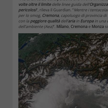
volte oltre il limite
delle linee guida dell’
Organizza
pericolosi
“, rileva il Guardian. “
Mentre i tentacolari
per lo smog,
Cremona
, capoluogo di provincia di
con la
peggiore qualità
dell’
aria
in
Europa
in una 
dell’ambiente (Aea)
“.
Milano
,
Cremona
e
Monza
so