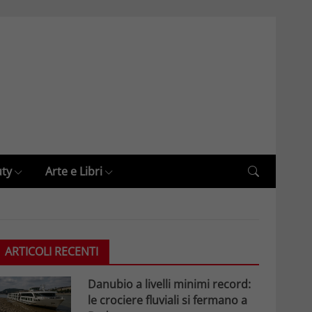
uty
Arte e Libri
ARTICOLI RECENTI
Danubio a livelli minimi record:
le crociere fluviali si fermano a