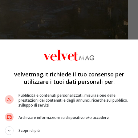
 Europa. Foto Ansa
velvetmag.it richiede il tuo consenso per
utilizzare i tuoi dati personali per:
mog
Pubblicità e contenuti personalizzati, misurazione delle
zione
della
Pianura Padana
, e in primo luogo i
prestazioni dei contenuti e degli annunci, ricerche sul pubblico,
causa dell’inquinamento. La
Lombardia
, l’
Emilia
, il
sviluppo di servizi
macro regione europea dai
tassi di produttività
Archiviare informazioni su dispositivo e/o accedervi
ntinente. Dunque le
industrie
, gli
allevamenti
intensivi
di
ole dei
rifiuti
prodotti e il
traffico dei veicoli
sono tutti
Scopri di più
nte ad avvelenare l’atmosfera. Ma la
Pianura Padana