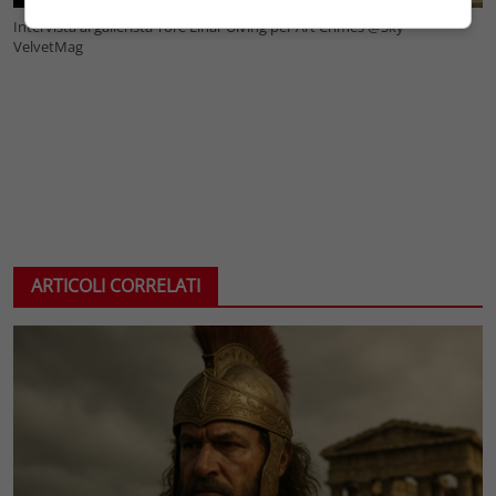
Intervista al gallerista Tore Einar Ulving per Art Crimes @Sky –
VelvetMag
ARTICOLI CORRELATI