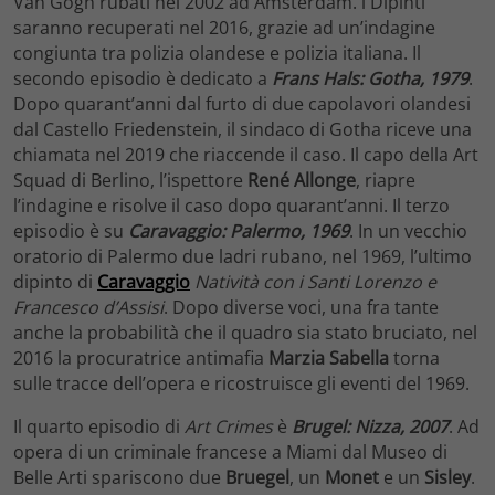
Van Gogh rubati nel 2002 ad Amsterdam. i Dipinti
saranno recuperati nel 2016, grazie ad un’indagine
congiunta tra polizia olandese e polizia italiana. Il
secondo episodio è dedicato a
Frans Hals: Gotha, 1979
.
Dopo quarant’anni dal furto di due capolavori olandesi
dal Castello Friedenstein, il sindaco di Gotha riceve una
chiamata nel 2019 che riaccende il caso. Il capo della Art
Squad di Berlino, l’ispettore
René Allonge
, riapre
l’indagine e risolve il caso dopo quarant’anni. Il terzo
episodio è su
Caravaggio: Palermo, 1969
. In un vecchio
oratorio di Palermo due ladri rubano, nel 1969, l’ultimo
dipinto di
Caravaggio
Natività con i Santi Lorenzo
e
Francesco d’Assisi
. Dopo diverse voci, una fra tante
anche la probabilità che il quadro sia stato bruciato, nel
2016 la procuratrice antimafia
Marzia Sabella
torna
sulle tracce dell’opera e ricostruisce gli eventi del 1969.
Il quarto episodio di
Art Crimes
è
Brugel: Nizza, 2007
. Ad
opera di un criminale francese a Miami dal Museo di
Belle Arti spariscono due
Bruegel
, un
Monet
e un
Sisley
.