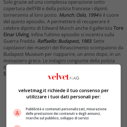
Solo grazie ad una complessa operazione sotto
copertura dell’FBI e della polizia francese i dipinti
torneranno al loro posto.
Munch: Oslo, 1994
è il cuore
del quinto episodio. A permettere di recuperare il
celebre dipinto di Edward Munch anche il gallerista
Tore
Einar Ulving
. Infine l’ultimo episodio si incentra sulla
Guerra Fredda.
Raffaello: Budapest, 1983
. Sette
capolavori dei maestri del Rinascimento scompaiono da
Budapest Museum per riapparire, un anno dopo, in un
monastero greco. Le indagini congiunte della polizia
italiana e ungherese arrivano a
Giordano Incerti
,
Ivano
Scianti
e la loro banda avevano pianificato il furto.
velvetmag.it richiede il tuo consenso per
utilizzare i tuoi dati personali per:
Pubblicità e contenuti personalizzati, misurazione
delle prestazioni dei contenuti e degli annunci,
ricerche sul pubblico, sviluppo di servizi