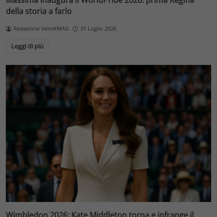
Massima inaugura il WorldPride 2026: prima Regina
della storia a farlo
Redazione VelvetMAG
31 Luglio 2026
Leggi di più
Wimbledon 2026: Kate Middleton torna e infrange il