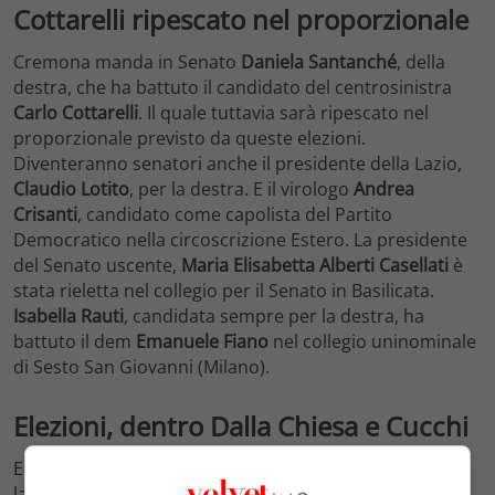
Cottarelli ripescato nel proporzionale
Cremona manda in Senato
Daniela Santanché
, della
destra, che ha battuto il candidato del centrosinistra
Carlo Cottarelli
. Il quale tuttavia sarà ripescato nel
proporzionale previsto da queste elezioni.
Diventeranno senatori anche il presidente della Lazio,
Claudio Lotito
, per la destra. E il virologo
Andrea
Crisanti
, candidato come capolista del Partito
Democratico nella circoscrizione Estero. La presidente
del Senato uscente,
Maria Elisabetta Alberti Casellati
è
stata rieletta nel collegio per il Senato in Basilicata.
Isabella Rauti
, candidata sempre per la destra, ha
battuto il dem
Emanuele Fiano
nel collegio uninominale
di Sesto San Giovanni (Milano).
Elezioni, dentro Dalla Chiesa e Cucchi
Entrerà alla Camera, per la prima volta e per la destra,
la conduttrice
Rita Dalla Chiesa
che ha vinto la sua