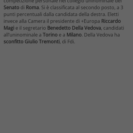
competizione personale nel collegio uninominale del
Senato
di
Roma
. Si è classificata al secondo posto, a 3
punti percentuali dalla candidata della destra. Eletti
invece alla Camera il presidente di +Europa
Riccardo
Magi
e il segretario
Benedetto Della Vedova
, candidati
all’uninominale a
Torino
e a
Milano
. Della Vedova ha
sconfitto Giulio Tremonti
, di Fdi.