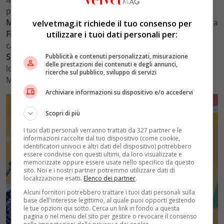
personale sfida alle
elezioni
nel collegio uninominale di
Molfetta
, in Puglia. Il collegio uninominale per il Senato a
velvetmag.it richiede il tuo consenso per
Firenze
è stato invece guadagnato da
Ilaria Cucchi
,
utilizzare i tuoi dati personali per:
candidata per Alleanza Verdi-Sinistra.
Aboubakar
Soumahoro
, sindacalista diventato un simbolo della
Pubblicità e contenuti personalizzati, misurazione
delle prestazioni dei contenuti e degli annunci,
lotta dei braccianti, ha perso di poco all’uninominale di
ricerche sul pubblico, sviluppo di servizi
Modena con la candidata di Centrodestra.
Archiviare informazioni su dispositivo e/o accedervi
Scopri di più
I tuoi dati personali verranno trattati da 327 partner e le
informazioni raccolte dal tuo dispositivo (come cookie,
identificatori univoci e altri dati del dispositivo) potrebbero
essere condivise con questi ultimi, da loro visualizzate e
memorizzate oppure essere usate nello specifico da questo
sito. Noi e i nostri partner potremmo utilizzare dati di
localizzazione esatti.
Elenco dei partner
.
Alcuni fornitori potrebbero trattare i tuoi dati personali sulla
base dell'interesse legittimo, al quale puoi opporti gestendo
le tue opzioni qui sotto. Cerca un link in fondo a questa
pagina o nel menu del sito per gestire o revocare il consenso