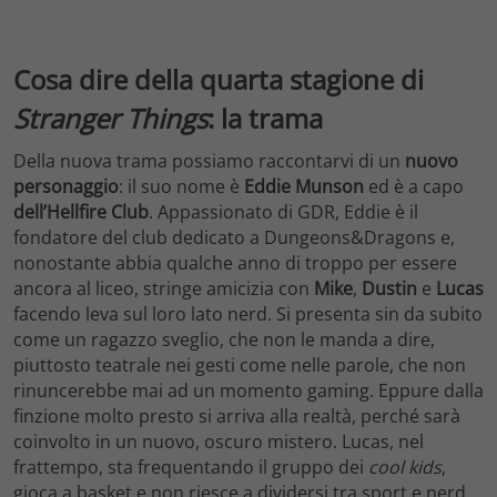
Cosa dire della quarta stagione di
Stranger Things
: la trama
Della nuova trama possiamo raccontarvi di un
nuovo
personaggio
: il suo nome è
Eddie Munson
ed è a capo
dell’Hellfire Club
. Appassionato di GDR, Eddie è il
fondatore del club dedicato a Dungeons&Dragons e,
nonostante abbia qualche anno di troppo per essere
ancora al liceo, stringe amicizia con
Mike
,
Dustin
e
Lucas
facendo leva sul loro lato nerd. Si presenta sin da subito
come un ragazzo sveglio, che non le manda a dire,
piuttosto teatrale nei gesti come nelle parole, che non
rinuncerebbe mai ad un momento gaming. Eppure dalla
finzione molto presto si arriva alla realtà, perché sarà
coinvolto in un nuovo, oscuro mistero. Lucas, nel
frattempo, sta frequentando il gruppo dei
cool kids
,
gioca a basket e non riesce a dividersi tra sport e nerd