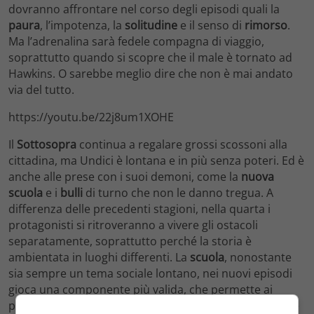
dovranno affrontare nel corso degli episodi quali la
paura
, l’impotenza, la
solitudine
e il senso di
rimorso
.
Ma l’adrenalina sarà fedele compagna di viaggio,
soprattutto quando si scopre che il male è tornato ad
Hawkins. O sarebbe meglio dire che non è mai andato
via del tutto.
https://youtu.be/22j8um1XOHE
Il
Sottosopra
continua a regalare grossi scossoni alla
cittadina, ma Undici è lontana e in più senza poteri. Ed è
anche alle prese con i suoi demoni, come la
nuova
scuola
e i
bulli
di turno che non le danno tregua. A
differenza delle precedenti stagioni, nella quarta i
protagonisti si ritroveranno a vivere gli ostacoli
separatamente, soprattutto perché la storia è
ambientata in luoghi differenti. La
scuola
, nonostante
sia sempre un tema sociale lontano, nei nuovi episodi
gioca una componente più valida, che permette ai
personaggi di evolversi e crescere in un modo naturale