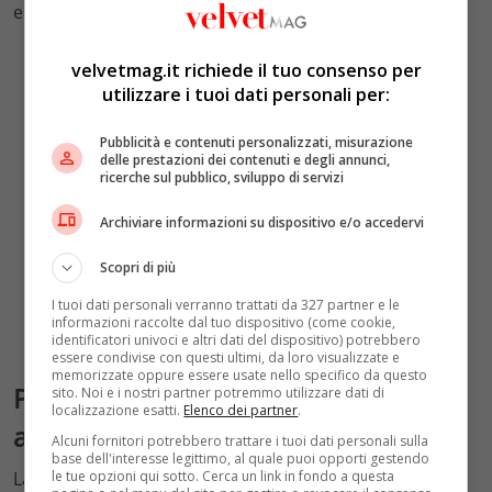
e piuttosto credibile.
velvetmag.it richiede il tuo consenso per
utilizzare i tuoi dati personali per:
Pubblicità e contenuti personalizzati, misurazione
delle prestazioni dei contenuti e degli annunci,
ricerche sul pubblico, sviluppo di servizi
Archiviare informazioni su dispositivo e/o accedervi
Scopri di più
I tuoi dati personali verranno trattati da 327 partner e le
informazioni raccolte dal tuo dispositivo (come cookie,
identificatori univoci e altri dati del dispositivo) potrebbero
essere condivise con questi ultimi, da loro visualizzate e
memorizzate oppure essere usate nello specifico da questo
Perché la quarta stagione è la più
sito. Noi e i nostri partner potremmo utilizzare dati di
localizzazione esatti.
Elenco dei partner
.
ambiziosa finora
Alcuni fornitori potrebbero trattare i tuoi dati personali sulla
base dell'interesse legittimo, al quale puoi opporti gestendo
La
prima stagione
di
Stranger Things
è approdata su
le tue opzioni qui sotto. Cerca un link in fondo a questa