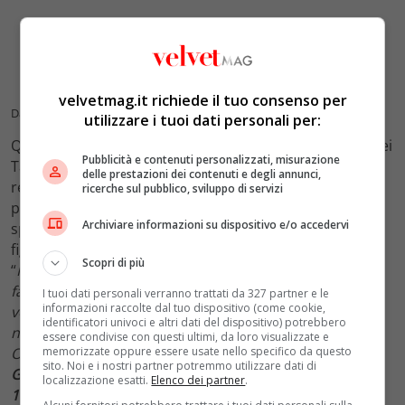
velvetmag.it richiede il tuo consenso per
Daenerys in Game of Thrones con i suoi draghi
utilizzare i tuoi dati personali per:
Queste creature alate sono il
simbolo
per eccellenza dei
Pubblicità e contenuti personalizzati, misurazione
Targaryen e uno dei vari motivi per cui hanno potuto
delle prestazioni dei contenuti e degli annunci,
regnare incontrastati per tanto tempo. Ma saranno
ricerche sul pubblico, sviluppo di servizi
presenti anche nel
prequel
? Pare proprio di sì. A
Archiviare informazioni su dispositivo e/o accedervi
spiegare in che modo è stato
George R. R. Martin
, che
figura nel progetto anche come
produttore esecutivo
.
Scopri di più
“
Ho sempre pensato che questa fosse una storia
fantastica, è una di quelle che preferisco, dunque non
I tuoi dati personali verranno trattati da 327 partner e le
informazioni raccolte dal tuo dispositivo (come cookie,
vedo l’ora di vederla prendere vita sullo schermo. E
identificatori univoci e altri dati del dispositivo) potrebbero
naturalmente sono in fremente attesa per i draghi!
essere condivise con questi ultimi, da loro visualizzate e
memorizzate oppure essere usate nello specifico da questo
Ovviamente,
amo i draghi
. Ne abbiamo avuti
tre
in
sito. Noi e i nostri partner potremmo utilizzare dati di
Game of Thrones
, ma
ora
ne abbiamo qualcosa come
localizzazione esatti.
Elenco dei partner
.
17
. E spero proprio che ognuno avrà la
propria