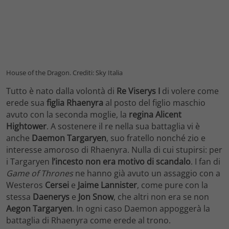
House of the Dragon. Crediti: Sky Italia
Tutto è nato dalla volontà di
Re Viserys I
di volere come
erede sua
figlia Rhaenyra
al posto del figlio maschio
avuto con la seconda moglie, la
regina Alicent
Hightower
. A sostenere il re nella sua battaglia vi è
anche
Daemon Targaryen
, suo fratello nonché zio e
interesse amoroso di Rhaenyra. Nulla di cui stupirsi: per
i Targaryen
l’incesto non era motivo di scandalo
. I fan di
Game of Thrones
ne hanno già avuto un assaggio con a
Westeros
Cersei
e
Jaime Lannister
, come pure con la
stessa
Daenerys
e
Jon Snow
, che altri non era se non
Aegon Targaryen
. In ogni caso Daemon appoggerà la
battaglia di Rhaenyra come erede al trono.