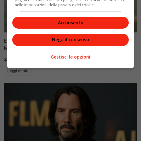
nelle impostazioni della privacy e dei cookie.
Acconsento
Nega il consenso
Ellen Burstyn riceve il Leone d’Oro alla carriera alla
Mostra di Venezia 2026
Gestisci le opzioni
Redazione VelvetMAG
4 Agosto 2026
Leggi di più