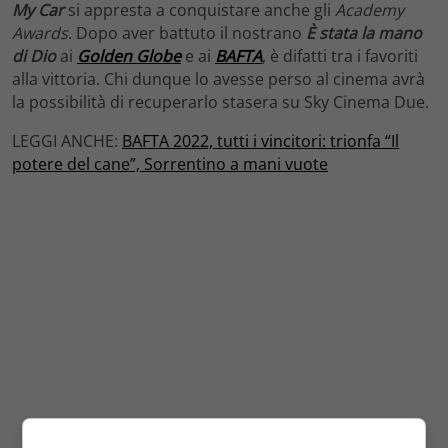
My Car
si appresta a conquistare anche gli
Academy
Awards
. Dopo aver battuto il nostrano
È stata la mano
di Dio
ai
Golden Globe
e ai
BAFTA
, è difatti tra i favoriti
alla vittoria. Chi dunque lo avesse perso al cinema avrà
la possibilità di recuperarlo stasera su Sky Cinema Due.
LEGGI ANCHE:
BAFTA 2022, tutti i vincitori: trionfa “Il
potere del cane”, Sorrentino a mani vuote