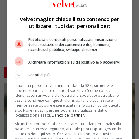
velvetmag.it richiede il tuo consenso per
utilizzare i tuoi dati personali per:
Pubblicità e contenuti personalizzati, misurazione
delle prestazioni dei contenuti e degli annunci,
ricerche sul pubblico, sviluppo di servizi
Archiviare informazioni su dispositivo e/o accedervi
ARTICOLI CORRELATI
Scopri di più
I tuoi dati personali verranno trattati da 327 partner e le
informazioni raccolte dal tuo dispositivo (come cookie,
identificatori univoci e altri dati del dispositivo) potrebbero
essere condivise con questi ultimi, da loro visualizzate e
memorizzate oppure essere usate nello specifico da questo
sito. Noi e i nostri partner potremmo utilizzare dati di
localizzazione esatti.
Elenco dei partner
.
Alcuni fornitori potrebbero trattare i tuoi dati personali sulla
base dell'interesse legittimo, al quale puoi opporti gestendo
le tue opzioni qui sotto. Cerca un link in fondo a questa
pagina o nel menu del sito per gestire o revocare il consenso