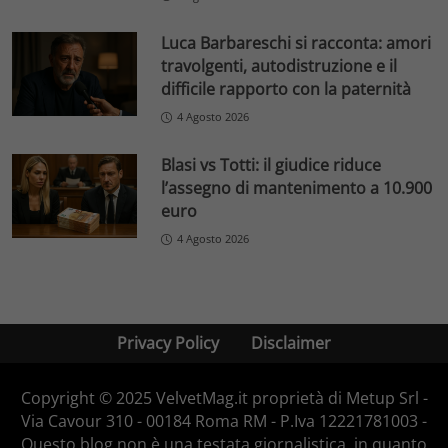
Luca Barbareschi si racconta: amori
travolgenti, autodistruzione e il
difficile rapporto con la paternità
4 Agosto 2026
Blasi vs Totti: il giudice riduce
l’assegno di mantenimento a 10.900
euro
4 Agosto 2026
Privacy Policy
Disclaimer
Copyright © 2025 VelvetMag.it proprietà di Metup Srl -
Via Cavour 310 - 00184 Roma RM - P.Iva 12221781003 -
Questo blog non è una testata giornalistica, in quanto