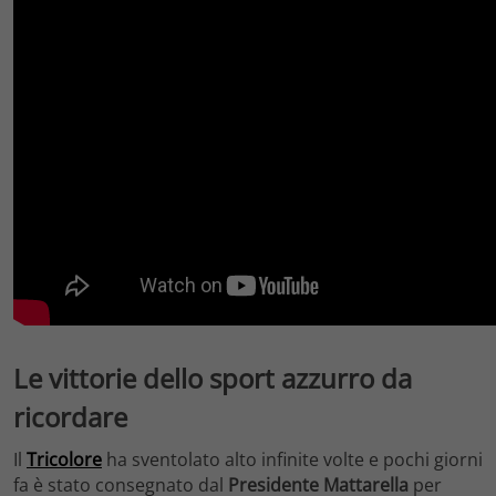
Le vittorie dello sport azzurro da
ricordare
Il
Tricolore
ha sventolato alto infinite volte e pochi giorni
fa è stato consegnato dal
Presidente Mattarella
per