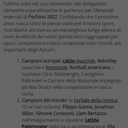
l’ultima volta nel suo settennato alle delegazioni
olimpiche e paralimpiche in partenza per Olimpiadi
invernali di
Pechino 2022
. Confidando che il prossimo
anno nasca sotto le stesse stelle per il nostro sport,
ricordiamo attraverso un meraviglioso lungo elenco di
nomi le vittorie dei nostri portacolori raggruppati per
sport, competizioni e titoli conquistati tutti i trionfi. più
importanti degli Azzurri.
Campioni europei
:
calcio
maschile
,
Italvolley
maschile e
femminile
;
football americano
; i
nuotatori Orsi, Matinenghi, Castiglioni,
Paltrinieri e Carraro della Nazionale impegnati
ad Abu Dhabi nella competizione in vasca
corta.
Campioni del mondo
: le
Farfalle della ritmica
.
10 ori nel ciclismo:
Filippo Ganna
,
Jonathan
Milan
,
Simone Consonni
,
Liam Bertazzo
nell’inseguimento a squadre;
Letizia
Paternoster
nella gara ad eliminazione;
Elia