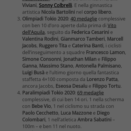
Viviani
,
Sonny Colbrelli
. E nella ginnastica
artistica
Nicola Bartolini
nel
corpo libero
.
Olimpiadi Tokio 2020
:
40 medaglie
complessive
con ben 10 d’oro aperte dalla prima di
Vito
dell’Aquila
, seguito da
Federica Cesarini
e
Valentina Rodini
,
Gianmarco Tamberi
,
Marcell
Jacobs
,
Ruggero Tita
e
Caterina Banti
, i ciclisti
dell’inseguimento a squadre
Francesco Lamon
,
Simone Consonni
,
Jonathan Milan
e
Filippo
Ganna
,
Massimo Stano
,
Antonella Palmisano
,
Luigi Busà
e l’ultimo giorno quella fantastica
staffetta 4×100 composta da
Lorenzo Patta
,
ancora Jacobs,
Eseosa Desalu
e
Filippo Tortu
.
Paralimpiadi Tokio 2020
:
69 medaglie
complessive, di cui ben 14 ori. 1 nella scherma
con
Bebe Vio
, 1 nel ciclismo su strada con
Paolo Cecchetto
,
Luca Mazzone
e
Diego
Colombari
, 1 nell’atletica
Ambra Sabatini
–
100m – e ben 11 nel nuoto.