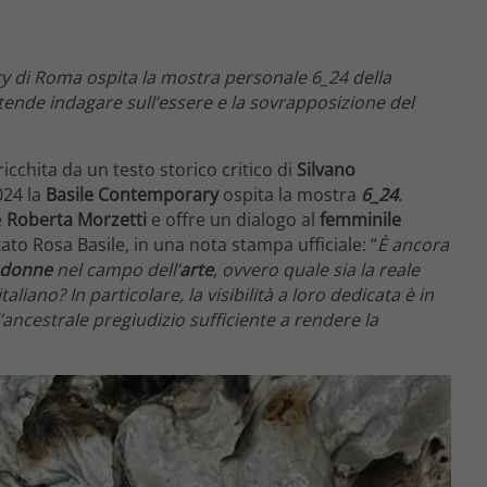
y di Roma ospita la mostra personale 6_24 della
tende indagare sull’essere e la sovrapposizione del
icchita da un testo storico critico di
Silvano
024 la
Basile Contemporary
ospita la mostra
6_24
.
e
Roberta Morzetti
e offre un dialogo al
femminile
o Rosa Basile, in una nota stampa ufficiale: “
È ancora
donne
nel campo dell’
arte
, ovvero quale sia la reale
liano? In particolare, la visibilità a loro dedicata è in
ancestrale pregiudizio sufficiente a rendere la