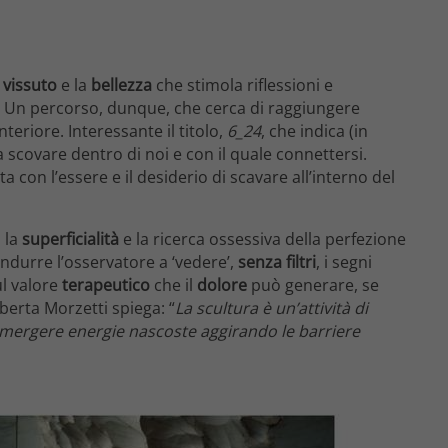
l
vissuto
e la
bellezza
che stimola riflessioni e
. Un percorso, dunque, che cerca di raggiungere
eriore. Interessante il titolo,
6_24
, che indica (in
a scovare dentro di noi e con il quale connettersi.
ta con l’essere e il desiderio di scavare all’interno del
 la
superficialità
e la ricerca ossessiva della perfezione
condurre l’osservatore a ‘vedere’,
senza filtri
, i segni
ul valore
terapeutico
che il
dolore
può generare, se
erta Morzetti spiega: “
La scultura è un’attività di
ar emergere energie nascoste aggirando le barriere