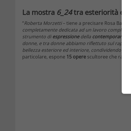
La mostra
6_24
tra esteriorità e i
“
Roberta Morzetti
– tiene a precisare Rosa Basile
completamente dedicata ad un lavoro complesso e
strumento di
espressione
della
contemporaneità
donne, e tra donne abbiamo riflettuto sul rapporto t
bellezza esteriore ed interiore, condividendo una
particolare, espone
15 opere
scultoree che rappr