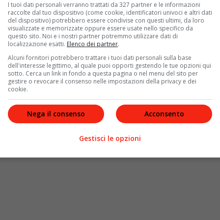
I tuoi dati personali verranno trattati da 327 partner e le informazioni
raccolte dal tuo dispositivo (come cookie, identificatori univoci e altri dati
nteriorità
del dispositivo) potrebbero essere condivise con questi ultimi, da loro
visualizzate e memorizzate oppure essere usate nello specifico da
questo sito. Noi e i nostri partner potremmo utilizzare dati di
 –
è una delle pochissime
donne scultrici Italiane
localizzazione esatti.
Elenco dei partner
.
 fisicamente deteriorante, che lei utilizza come
Alcuni fornitori potrebbero trattare i tuoi dati personali sulla base
e di
emancipazione
. Il nostro è stato un incontro tra
dell'interesse legittimo, al quale puoi opporti gestendo le tue opzioni qui
ra essere e apparire, tra il dire ed il fare, tra la
sotto. Cerca un link in fondo a questa pagina o nel menu del sito per
gestire o revocare il consenso nelle impostazioni della privacy e dei
 visione unitaria sul
senso dell’io
“. La mostra
6_24
, in
cookie.
esentano forme umane, simboli e immagini.
Nega il consenso
Acconsento
Gestisci le opzioni