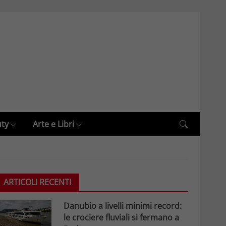
uty
Arte e Libri
ARTICOLI RECENTI
Danubio a livelli minimi record:
le crociere fluviali si fermano a