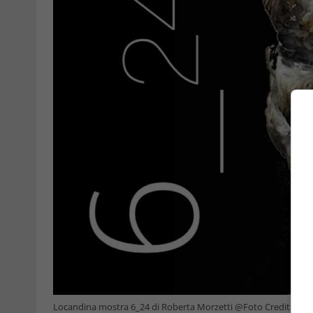
Locandina mostra 6_24 di Roberta Morzetti @Foto Crediti Cult