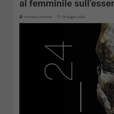
al femminile sull’esser
Francesca Perrone
-
18 Giugno 2024